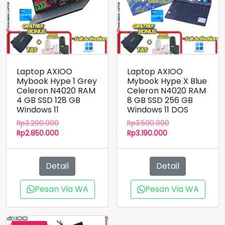
Laptop AXIOO
Laptop AXIOO
Mybook Hype 1 Grey
Mybook Hype X Blue
Celeron N4020 RAM
Celeron N4020 RAM
4 GB SSD 128 GB
8 GB SSD 256 GB
Windows 11
Windows 11 DOS
Harga
Harga
Rp
3.200.000
Rp
3.500.000
aslinya
Harga
Harga
aslinya
Rp
2.850.000
Rp
3.190.000
adalah:
saat
saat
adalah:
Rp3.200.000.
ini
ini
Rp3.500.000.
adalah:
adalah:
Detail
Detail
Rp2.850.000.
Rp3.190.000.
Pesan Via WA
Pesan Via WA