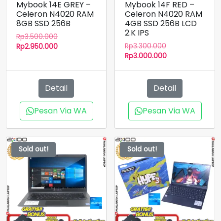
Mybook 14E GREY –
Mybook 14F RED –
Celeron N4020 RAM
Celeron N4020 RAM
8GB SSD 256B
4GB SSD 256B LCD
2.K IPS
Harga
Rp
3.500.000
Harga
aslinya
Harga
Rp
3.300.000
Rp
2.950.000
aslinya
Harga
adalah:
saat
Rp
3.000.000
adalah:
saat
Rp3.500.000.
ini
Rp3.300.000.
ini
adalah:
adalah:
Rp2.950.000.
Detail
Detail
Rp3.000.000.
Pesan Via WA
Pesan Via WA
Sold out!
Sold out!