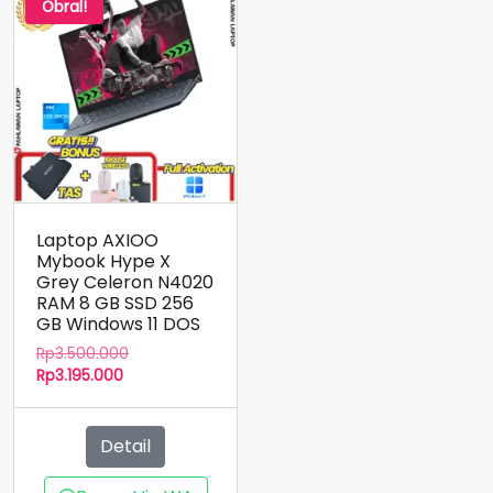
Obral!
Laptop AXIOO
Mybook Hype X
Grey Celeron N4020
RAM 8 GB SSD 256
GB Windows 11 DOS
Harga
Rp
3.500.000
Harga
aslinya
Rp
3.195.000
saat
adalah:
ini
Rp3.500.000.
adalah:
Detail
Rp3.195.000.