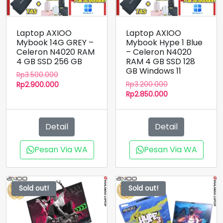
Laptop AXIOO
Laptop AXIOO
Mybook 14G GREY –
Mybook Hype 1 Blue
Celeron N4020 RAM
– Celeron N4020
4 GB SSD 256 GB
RAM 4 GB SSD 128
GB Windows 11
Harga
Rp
3.500.000
Harga
aslinya
Harga
Rp
3.200.000
Rp
2.900.000
aslinya
Harga
adalah:
saat
Rp
2.850.000
adalah:
saat
Rp3.500.000.
ini
Rp3.200.000.
ini
adalah:
adalah:
Rp2.900.000.
Detail
Detail
Rp2.850.000.
Pesan Via WA
Pesan Via WA
Sold out!
Sold out!