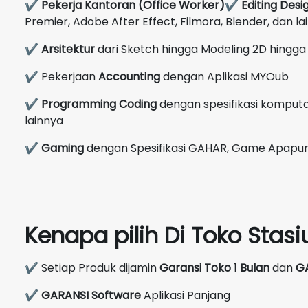
✔
Pekerja Kantoran (Office Worker)
✔
Editing Desi
Premier, Adobe After Effect, Filmora, Blender, dan la
✔
Arsitektur
dari Sketch hingga Modeling 2D hingga 
✔ Pekerjaan
Accounting
dengan Aplikasi MYOub
✔
Programming Coding
dengan spesifikasi komputas
lainnya
✔
Gaming
dengan Spesifikasi GAHAR, Game Apapun 
Kenapa pilih Di Toko Sta
✔ Setiap Produk dijamin
Garansi Toko 1 Bulan
dan
G
✔
GARANSI Software
Aplikasi Panjang