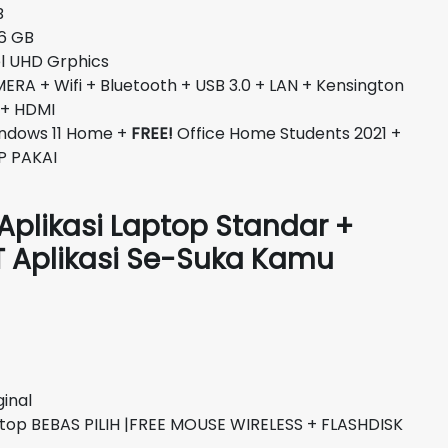
B
 GB
HD Grphics
A + Wifi + Bluetooth + USB 3.0 + LAN + Kensington
 + HDMI
ndows 11 Home +
FREE!
Office Home Students 2021 +
P PAKAI
 Aplikasi Laptop Standar +
ST Aplikasi Se-Suka Kamu
inal
top BEBAS PILIH |FREE MOUSE WIRELESS + FLASHDISK