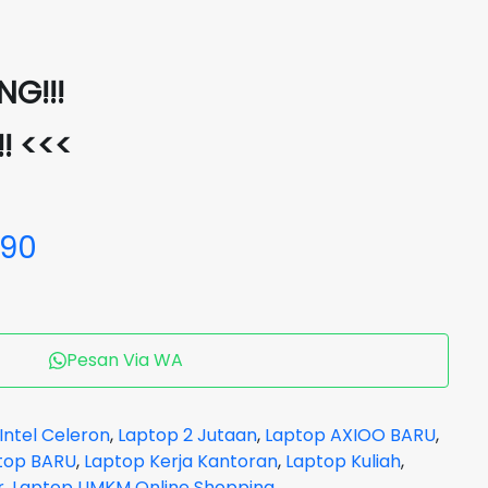
G!!!
!! <<<
690
Pesan Via WA
Intel Celeron
,
Laptop 2 Jutaan
,
Laptop AXIOO BARU
,
top BARU
,
Laptop Kerja Kantoran
,
Laptop Kuliah
,
r
,
Laptop UMKM Online Shopping