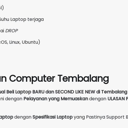
l)
Suhu Laptop terjaga
rai
DROP
OS, Linux, Ubuntu)
un Computer Tembalang
ual Beli Laptop BARU dan SECOND LIKE NEW
di
Tembalang
ani dengan
Pelayanan yang Memuaskan
dengan
ULASAN P
 Laptop
dengan
Spesifikasi Laptop
yang Pastinya Support 