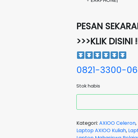
+ EARPHONE|
PESAN SEKARAN
>>>KLIK DISINI !
0821-3300-0
Stok habis
Kategori:
AXIOO Celeron
,
Laptop AXIOO Kuliah
,
Lap
Laptop Mahasiswa Pelaja