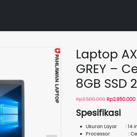
Laptop AXIOO BARU
Laptop AXIOO Kuliah
Laptop AXIOO M
Laptop A
GREY – C
8GB SSD 
Harga
Rp
3.500.000
Rp
2.950.000
aslinya
Spesifikasi
adalah:
i
Rp3.500.000.
Ukuran Layar : 14 i
Processor : Cel