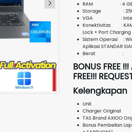
RAM : 4 G
Storage : 256
VGA : Intel U
Konektivitas : KAMER
Lock + Port Charging
Sistem Operasi : Wi
Aplikasi STANDAR SIA
Berat :
BONUS FREE !!!
FREE!!! REQUE
Kelengkapan
Unit
Charger Original
TAS Brand AXIOO Orig
Bonus Pembelian Lap