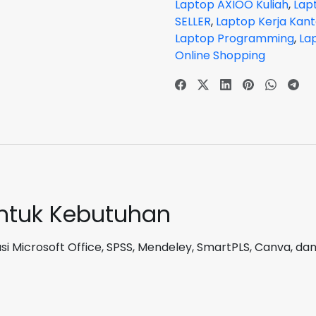
Laptop AXIOO Kuliah
,
Lap
N4020
SELLER
,
Laptop Kerja Kan
RAM
Laptop Programming
,
La
8
Online Shopping
GB
SSD
256
GB
Windows
11
DOS
untuk Kebutuhan
i Microsoft Office, SPSS, Mendeley, SmartPLS, Canva, dan