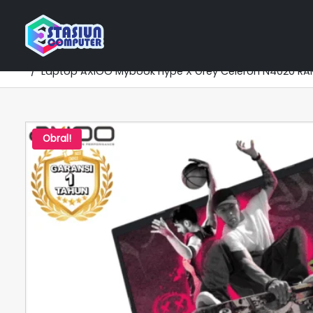
Home
Katalog Laptop
Laptop BEST SELLER
Lapt
Laptop AXIOO Mybook Hype X Grey Celeron N4020 RAM
Obral!