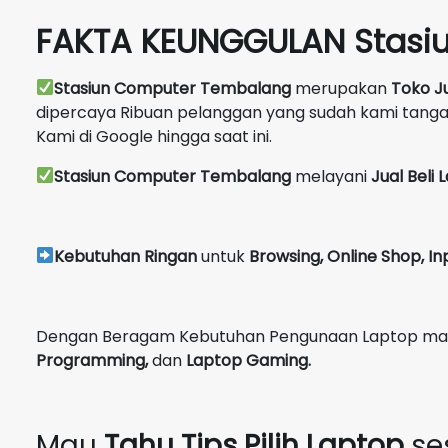
FAKTA KEUNGGULAN Stasi
Stasiun Computer Tembalang
merupakan
Toko J
dipercaya Ribuan pelanggan yang sudah kami tang
Kami di Google hingga saat ini.
Stasiun Computer Tembalang
melayani
Jual Beli
Kebutuhan Ringan
untuk
Browsing, Online Shop, In
Dengan Beragam Kebutuhan Pengunaan Laptop maka 
Programming,
dan
Laptop Gaming.
Mau
Tahu Tips Pilih Laptop
se