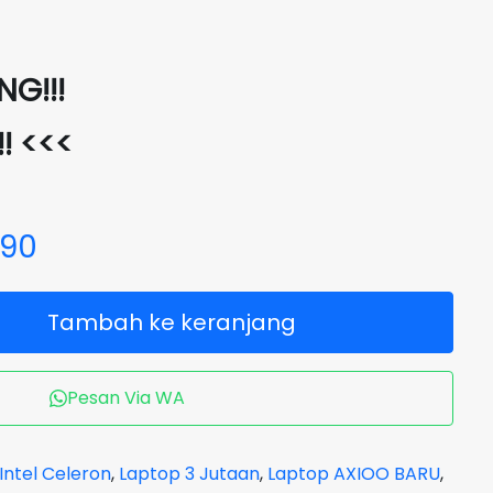
G!!!
!! <<<
690
Tambah ke keranjang
Pesan Via WA
Intel Celeron
,
Laptop 3 Jutaan
,
Laptop AXIOO BARU
,