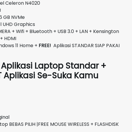
 Celeron N4020
B
GB NVMe
D Graphics
A + Wifi + Bluetooth + USB 3.0 + LAN + Kensington
 + HDMI
ndows 11 Home +
FREE!
Aplikasi STANDAR SIAP PAKAI
 Aplikasi Laptop Standar +
ST Aplikasi Se-Suka Kamu
inal
top BEBAS PILIH |FREE MOUSE WIRELESS + FLASHDISK