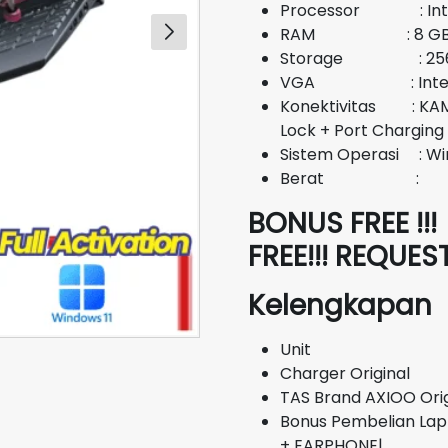
Processor : Intel
RAM : 8 G
Storage : 256 
VGA : Intel UH
Konektivitas : KAMER
Lock + Port Charging
Sistem Operasi : Wi
Berat :
BONUS FREE !!!
FREE!!! REQUE
Kelengkapan
Unit
Charger Original
TAS Brand AXIOO Orig
Bonus Pembelian Lap
+ EARPHONE|