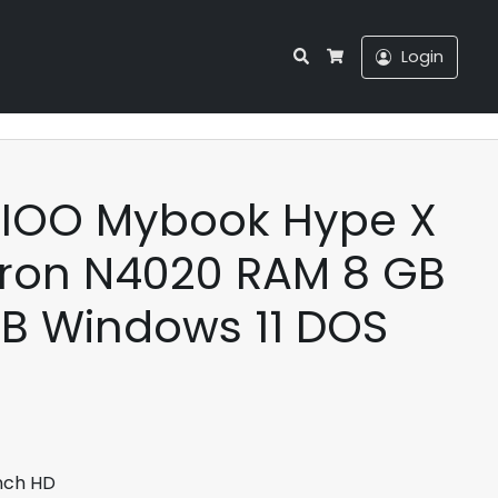
Search
Login
Cart
XIOO Mybook Hype X
eron N4020 RAM 8 GB
B Windows 11 DOS
arga
aat
i
dalah:
nch HD
p3.195.000.