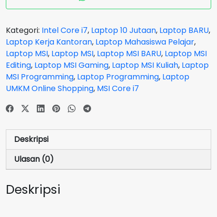
14-
C12MO
Silver
Kategori:
Intel Core i7
,
Laptop 10 Jutaan
,
Laptop BARU
,
-
Laptop Kerja Kantoran
,
Laptop Mahasiswa Pelajar
,
Core
Laptop MSI
,
Laptop MSI
,
Laptop MSI BARU
,
Laptop MSI
i7
Editing
,
Laptop MSI Gaming
,
Laptop MSI Kuliah
,
Laptop
1255U
MSI Programming
,
Laptop Programming
,
Laptop
8GB
UMKM Online Shopping
,
MSI Core i7
SSD
512
GB
GARANSI
Deskripsi
2
Tahun
Ulasan (0)
Deskripsi