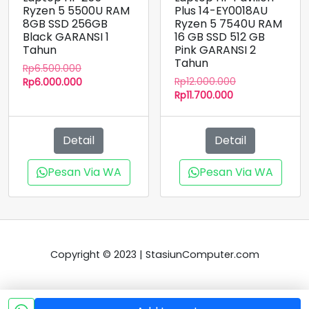
Ryzen 5 5500U RAM
Plus 14-EY0018AU
8GB SSD 256GB
Ryzen 5 7540U RAM
Black GARANSI 1
16 GB SSD 512 GB
Tahun
Pink GARANSI 2
Tahun
Harga
Rp
6.500.000
Harga
aslinya
Harga
Rp
12.000.000
Rp
6.000.000
Harga
aslinya
adalah:
saat
Rp
11.700.000
saat
adalah:
Rp6.500.000.
ini
ini
Rp12.000.000.
adalah:
adalah:
Rp6.000.000.
Detail
Detail
Rp11.700.000.
Pesan Via WA
Pesan Via WA
Copyright © 2023 | StasiunComputer.com