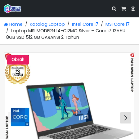
Search
L
Cart
Home
Katalog Laptop
Intel Core i7
MSI Core i7
Laptop MSI MODERN 14-C12MO Silver – Core i7 1255U
8GB SSD 512 GB GARANSI 2 Tahun
Obral!