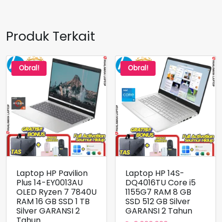
Produk Terkait
Obral!
Obral!
Laptop HP Pavilion
Laptop HP 14S-
Plus 14-EY0013AU
DQ4016TU Core i5
OLED Ryzen 7 7840U
1155G7 RAM 8 GB
RAM 16 GB SSD 1 TB
SSD 512 GB Silver
Silver GARANSI 2
GARANSI 2 Tahun
Tahun