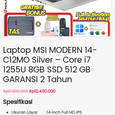
Laptop MSI MODERN 14-
C12MO Silver – Core i7
1255U 8GB SSD 512 GB
GARANSI 2 Tahun
Harga
Harga
Rp
11.000.000
Rp
10.450.000
aslinya
saat
Spesifikasi
adalah:
ini
Rp11.000.000.
adalah:
Ukuran Layar : 14 inch Full HD IPS