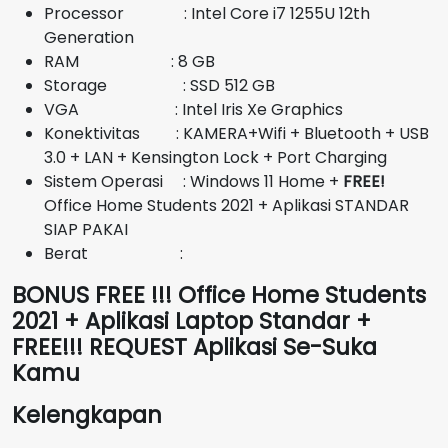
Rp10.450.000.
Processor : Intel Core i7 1255U 12th
Generation
RAM : 8 GB
Storage : SSD 512 GB
VGA : Intel Iris Xe Graphics
Konektivitas : KAMERA+Wifi + Bluetooth + USB
3.0 + LAN + Kensington Lock + Port Charging
Sistem Operasi : Windows 11 Home +
FREE!
Office Home Students 2021 + Aplikasi STANDAR
SIAP PAKAI
Berat :
BONUS FREE !!! Office Home Students
2021 + Aplikasi Laptop Standar +
FREE!!! REQUEST Aplikasi Se-Suka
Kamu
Kelengkapan