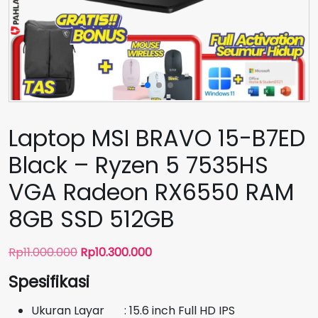
Laptop MSI BRAVO 15-B7ED
Black – Ryzen 5 7535HS
VGA Radeon RX6550 RAM
8GB SSD 512GB
Harga
Harga
Rp
11.000.000
Rp
10.300.000
aslinya
saat
Spesifikasi
adalah:
ini
Rp11.000.000.
adalah:
Ukuran Layar : 15.6 inch Full HD IPS