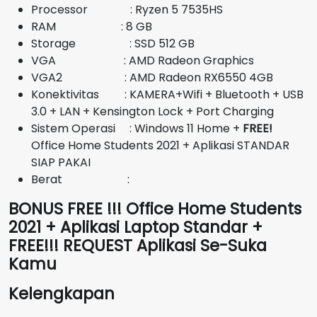
Rp10.300.000.
Processor : Ryzen 5 7535HS
RAM : 8 GB
Storage : SSD 512 GB
VGA : AMD Radeon Graphics
VGA2 : AMD Radeon RX6550 4GB
Konektivitas : KAMERA+Wifi + Bluetooth + USB
3.0 + LAN + Kensington Lock + Port Charging
Sistem Operasi : Windows 11 Home +
FREE!
Office Home Students 2021 + Aplikasi STANDAR
SIAP PAKAI
Berat :
BONUS FREE !!! Office Home Students
2021 + Aplikasi Laptop Standar +
FREE!!! REQUEST Aplikasi Se-Suka
Kamu
Kelengkapan