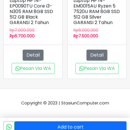
Laptop HP 14-
Laptop HP 14-
EP0090TU Core i3-
EM0015AU Ryzen 5
N305 RAM 8GB SSD
7520U RAM 8GB SSD
512 GB Black
512 GB Silver
GARANSI 2 Tahun
GARANSI 2 Tahun
Harga
Harga
Rp
7.000.000
Rp
8.000.000
aslinya
Harga
Harga
aslinya
Rp
6.700.000
Rp
7.500.000
adalah:
saat
saat
adalah:
Rp7.000.000.
ini
ini
Rp8.000.000.
adalah:
adalah:
Detail
Detail
Rp6.700.000.
Rp7.500.000.
Pesan Via WA
Pesan Via WA
Copyright © 2023 | StasiunComputer.com
Add to cart