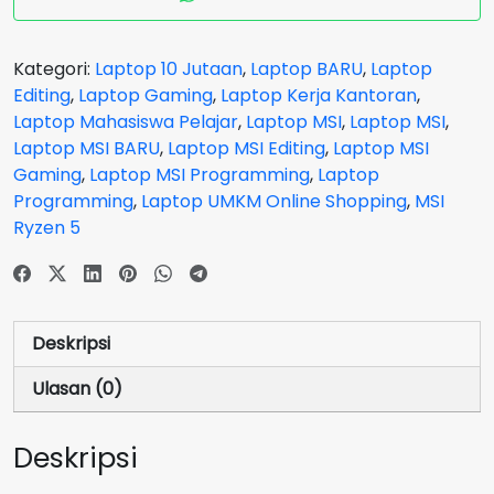
15-
B7ED
Black
Kategori:
Laptop 10 Jutaan
,
Laptop BARU
,
Laptop
-
Editing
,
Laptop Gaming
,
Laptop Kerja Kantoran
,
Ryzen
Laptop Mahasiswa Pelajar
,
Laptop MSI
,
Laptop MSI
,
5
Laptop MSI BARU
,
Laptop MSI Editing
,
Laptop MSI
7535HS
Gaming
,
Laptop MSI Programming
,
Laptop
VGA
Programming
,
Laptop UMKM Online Shopping
,
MSI
Radeon
Ryzen 5
RX6550
RAM
8GB
SSD
Deskripsi
512GB
Ulasan (0)
Deskripsi