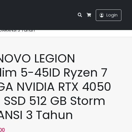
Search
Login
Cart
 GARANSI 3 Tahun
ENOVO LEGION
im 5-45ID Ryzen 7
GA NVIDIA RTX 4050
 SSD 512 GB Storm
ANSI 3 Tahun
Harga
00