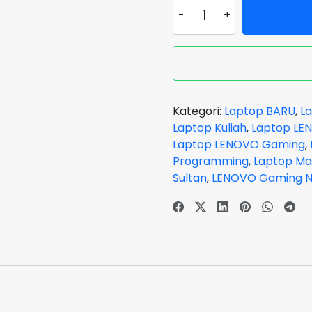
Kuantitas
Laptop
LENOVO
LEGION
Gaming
Slim
5-
Kategori:
Laptop BARU
,
La
45ID
Laptop Kuliah
,
Laptop LE
Ryzen
Laptop LENOVO Gaming
,
7
Programming
,
Laptop Ma
7840HS
Sultan
,
LENOVO Gaming N
VGA
NVIDIA
RTX
4050
RAM
16
GB
SSD