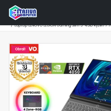
Home
Katalog Laptop
NVIDIA RTX Series
LENOV
Laptop LENOVO LEGION Gaming Slim 5-45ID Ryzen 7 7
Obral!