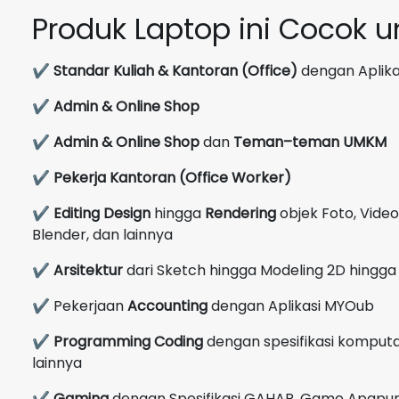
Produk Laptop ini Cocok 
✔
Standar Kuliah & Kantoran (Office)
dengan Aplikas
✔
Admin & Online Shop
✔
Admin & Online Shop
dan
Teman–teman UMKM
✔
Pekerja Kantoran (Office Worker)
✔
Editing Design
hingga
Rendering
objek Foto, Video
Blender, dan lainnya
✔
Arsitektur
dari Sketch hingga Modeling 2D hingga 
✔ Pekerjaan
Accounting
dengan Aplikasi MYOub
✔
Programming Coding
dengan spesifikasi komputas
lainnya
✔
Gaming
dengan Spesifikasi GAHAR, Game Apapun 