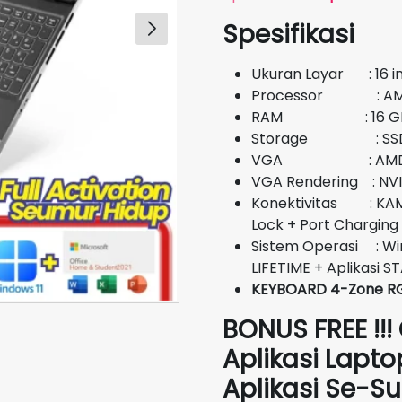
aslinya
Spesifikasi
adalah:
Rp23.000.00
Ukuran Layar : 16 i
Processor : AMD 
RAM : 16 G
Storage : SSD 
VGA : AMD Rad
VGA Rendering : NV
Konektivitas : KAME
Lock + Port Charging
Sistem Operasi : Wi
LIFETIME + Aplikasi 
KEYBOARD 4-Zone R
BONUS FREE !!!
Aplikasi Lapto
Aplikasi Se-