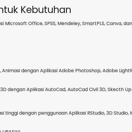
512
untuk Kebutuhan
GB
Storm
i Microsoft Office, SPSS, Mendeley, SmartPLS, Canva, dan
Grey
GARANSI
3
Tahun
, Animasi dengan Aplikasi Adobe Photoshop, Adobe LightR
3D dengan Aplikasi AutoCad, AutoCad Civil 3D, Skecth Up 
i tinggi dengan penggunaan Aplikasi RStudio, 3D Studio, 
LIBAS!!!!