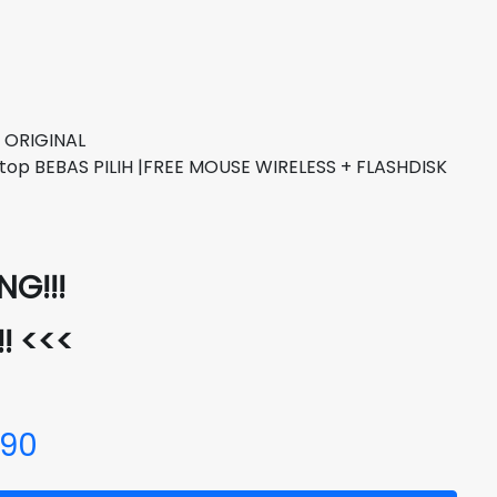
 ORIGINAL
top BEBAS PILIH |FREE MOUSE WIRELESS + FLASHDISK
G!!!
!! <<<
690