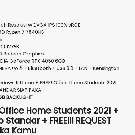
saat
ini
0.
adalah:
nch Resolusi WQXGA IPS 100% sRGB
Rp20.400.000.
Ryzen 7 7840HS
B
512 GB
eon Graphics
IDIA GeForce RTX 4050 6GB
RA+Wifi + Bluetooth + USB 3.0 + LAN + Kensington
ndows 11 Home +
FREE!
Office Home Students 2021
STANDAR SIAP PAKAI
GB BACKLIGHT
 Office Home Students 2021 +
p Standar + FREE!!! REQUEST
Suka Kamu