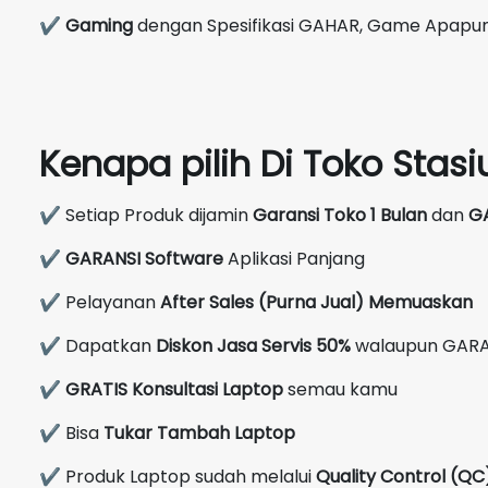
✔
Gaming
dengan Spesifikasi GAHAR, Game Apapun 
Kenapa pilih Di Toko Sta
✔ Setiap Produk dijamin
Garansi Toko 1 Bulan
dan
G
✔
GARANSI Software
Aplikasi Panjang
✔ Pelayanan
After Sales (Purna Jual) Memuaskan
✔ Dapatkan
Diskon Jasa Servis 50%
walaupun GARA
✔
GRATIS Konsultasi Laptop
semau kamu
✔ Bisa
Tukar Tambah Laptop
✔ Produk Laptop sudah melalui
Quality Control (Q