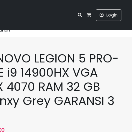
Search
Login
Cart
Tahun
ENOVO LEGION 5 PRO-
 i9 14900HX VGA
X 4070 RAM 32 GB
Onxy Grey GARANSI 3
Harga
00