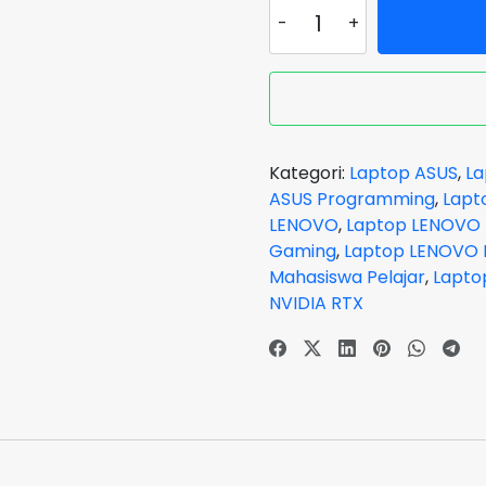
Kuantitas
Laptop
LENOVO
LEGION
5
PRO-
3MID
Kategori:
Laptop ASUS
,
La
CORE
ASUS Programming
,
Lapt
i9
LENOVO
,
Laptop LENOVO
14900HX
Gaming
,
Laptop LENOVO 
VGA
Mahasiswa Pelajar
,
Lapto
NVIDIA
NVIDIA RTX
RTX
4070
RAM
32
GB
SSD
1