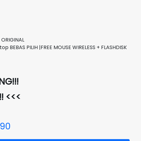
 ORIGINAL
top BEBAS PILIH |FREE MOUSE WIRELESS + FLASHDISK
G!!!
!! <<<
690