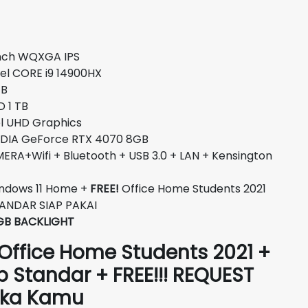
saat
ini
00.
adalah:
inch WQXGA IPS
Rp33.800.000.
 CORE i9 14900HX
B
1 TB
D Graphics
IDIA GeForce RTX 4070 8GB
RA+Wifi + Bluetooth + USB 3.0 + LAN + Kensington
ndows 11 Home +
FREE!
Office Home Students 2021
STANDAR SIAP PAKAI
GB BACKLIGHT
 Office Home Students 2021 +
p Standar + FREE!!! REQUEST
Suka Kamu