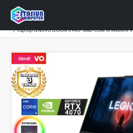
Home
Katalog Laptop
NVIDIA RTX Series
LENOV
Laptop LENOVO LEGION 5 PRO-3MID CORE i9 14900HX VG
Obral!