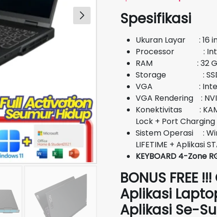
aslinya
Spesifikasi
adalah:
Rp35.000.0
Ukuran Layar : 16 
Processor : Intel
RAM : 32 G
Storage : SSD 
VGA : Intel UH
VGA Rendering : NV
Konektivitas : KAME
Lock + Port Charging
Sistem Operasi : Wi
LIFETIME + Aplikasi 
KEYBOARD 4-Zone R
BONUS FREE !!!
Aplikasi Lapto
Aplikasi Se-