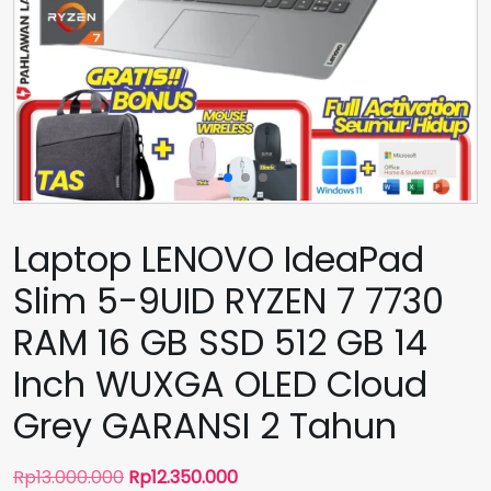
Laptop LENOVO IdeaPad
Slim 5-9UID RYZEN 7 7730
RAM 16 GB SSD 512 GB 14
Inch WUXGA OLED Cloud
Grey GARANSI 2 Tahun
Harga
Harga
Rp
13.000.000
Rp
12.350.000