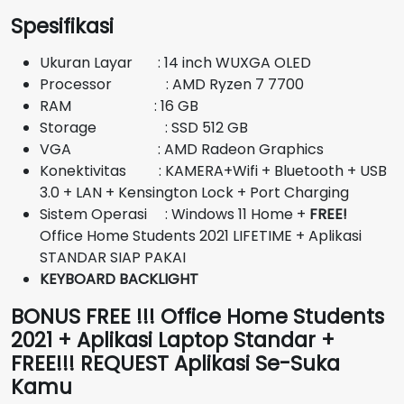
aslinya
saat
Spesifikasi
adalah:
ini
Rp13.000.000.
adalah:
Ukuran Layar : 14 inch WUXGA OLED
Rp12.350.000.
Processor : AMD Ryzen 7 7700
RAM : 16 GB
Storage : SSD 512 GB
VGA : AMD Radeon Graphics
Konektivitas : KAMERA+Wifi + Bluetooth + USB
3.0 + LAN + Kensington Lock + Port Charging
Sistem Operasi : Windows 11 Home +
FREE!
Office Home Students 2021 LIFETIME + Aplikasi
STANDAR SIAP PAKAI
KEYBOARD BACKLIGHT
BONUS FREE !!! Office Home Students
2021 + Aplikasi Laptop Standar +
FREE!!! REQUEST Aplikasi Se-Suka
Kamu