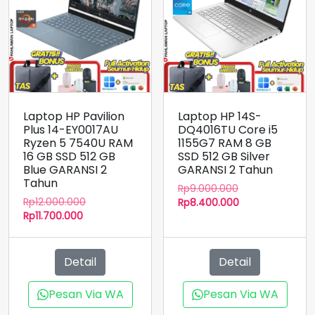
Laptop HP Pavilion
Laptop HP 14S-
Plus 14-EY0017AU
DQ4016TU Core i5
Ryzen 5 7540U RAM
1155G7 RAM 8 GB
16 GB SSD 512 GB
SSD 512 GB Silver
Blue GARANSI 2
GARANSI 2 Tahun
Tahun
Harga
Rp
9.000.000
Harga
Rp
12.000.000
aslinya
Harga
Rp
8.400.000
Harga
aslinya
Rp
11.700.000
adalah:
saat
saat
adalah:
Rp9.000.000.
ini
ini
Rp12.000.000.
adalah:
adalah:
Rp8.400.000.
Detail
Detail
Rp11.700.000.
Pesan Via WA
Pesan Via WA