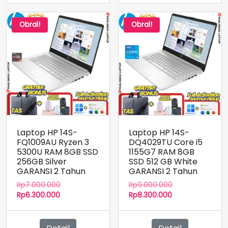
Obral!
Obral!
Laptop HP 14S-
Laptop HP 14S-
FQ1009AU Ryzen 3
DQ4029TU Core i5
5300U RAM 8GB SSD
1155G7 RAM 8GB
256GB Silver
SSD 512 GB White
GARANSI 2 Tahun
GARANSI 2 Tahun
Harga
Harga
Rp
7.000.000
Rp
9.000.000
Harga
aslinya
Harga
aslinya
Rp
6.300.000
Rp
8.300.000
saat
adalah:
saat
adalah:
ini
Rp7.000.000.
ini
Rp9.000.000.
adalah:
adalah: