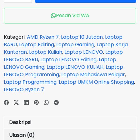
LENOVO
IdeaPad
Pesan Via WA
Slim
5-
9UID
Kategori:
AMD Ryzen 7
,
Laptop 10 Jutaan
,
Laptop
RYZEN
BARU
,
Laptop Editing
,
Laptop Gaming
,
Laptop Kerja
7
Kantoran
,
Laptop Kuliah
,
Laptop LENOVO
,
Laptop
7730
LENOVO BARU
,
Laptop LENOVO Editing
,
Laptop
RAM
LENOVO Gaming
,
Laptop LENOVO KULIAH
,
Laptop
16
LENOVO Programming
,
Laptop Mahasiswa Pelajar
,
GB
Laptop Programming
,
Laptop UMKM Online Shopping
,
SSD
LENOVO Ryzen 7
512
GB
14
Inch
Deskripsi
WUXGA
OLED
Ulasan (0)
Cloud