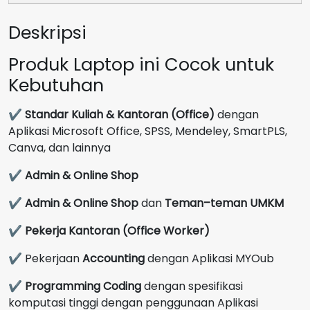
Grey
Deskripsi
GARANSI
2
Produk Laptop ini Cocok untuk
Tahun
Kebutuhan
✔
Standar Kuliah & Kantoran (Office)
dengan
Aplikasi Microsoft Office, SPSS, Mendeley, SmartPLS,
Canva, dan lainnya
✔
Admin & Online Shop
✔
Admin & Online Shop
dan
Teman–teman UMKM
✔
Pekerja Kantoran (Office Worker)
✔ Pekerjaan
Accounting
dengan Aplikasi MYOub
✔
Programming Coding
dengan spesifikasi
komputasi tinggi dengan penggunaan Aplikasi