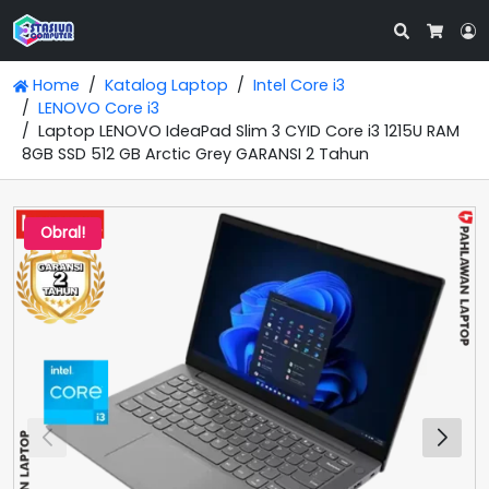
Search
L
Cart
Home
Katalog Laptop
Intel Core i3
LENOVO Core i3
Laptop LENOVO IdeaPad Slim 3 CYID Core i3 1215U RAM
8GB SSD 512 GB Arctic Grey GARANSI 2 Tahun
Obral!