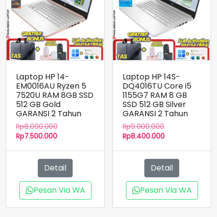
Laptop HP 14-
Laptop HP 14S-
EM0016AU Ryzen 5
DQ4016TU Core i5
7520U RAM 8GB SSD
1155G7 RAM 8 GB
512 GB Gold
SSD 512 GB Silver
GARANSI 2 Tahun
GARANSI 2 Tahun
Harga
Harga
Rp
8.000.000
Rp
9.000.000
Harga
aslinya
aslinya
Harga
Rp
7.500.000
Rp
8.400.000
saat
adalah:
adalah:
saat
ini
Rp8.000.000.
Rp9.000.000.
ini
adalah:
adalah:
Detail
Detail
Rp7.500.000.
Rp8.400.000.
Pesan Via WA
Pesan Via WA