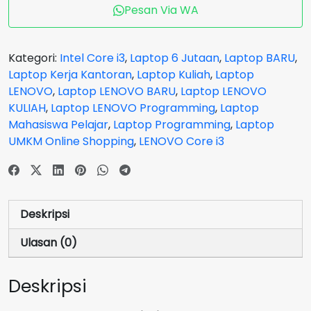
IdeaPad
Pesan Via WA
Slim
3
CYID
Kategori:
Intel Core i3
,
Laptop 6 Jutaan
,
Laptop BARU
,
Core
Laptop Kerja Kantoran
,
Laptop Kuliah
,
Laptop
i3
LENOVO
,
Laptop LENOVO BARU
,
Laptop LENOVO
1215U
KULIAH
,
Laptop LENOVO Programming
,
Laptop
RAM
Mahasiswa Pelajar
,
Laptop Programming
,
Laptop
8GB
UMKM Online Shopping
,
LENOVO Core i3
SSD
512
GB
Arctic
Deskripsi
Grey
GARANSI
Ulasan (0)
2
Tahun
Deskripsi