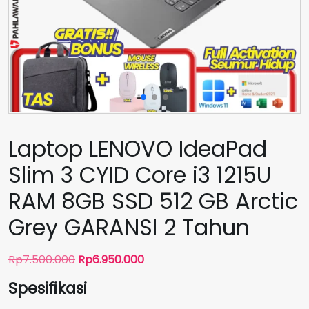
Laptop LENOVO IdeaPad
Slim 3 CYID Core i3 1215U
RAM 8GB SSD 512 GB Arctic
Grey GARANSI 2 Tahun
Harga
Harga
Rp
7.500.000
Rp
6.950.000
aslinya
saat
Spesifikasi
adalah:
ini
Rp7.500.000.
adalah: