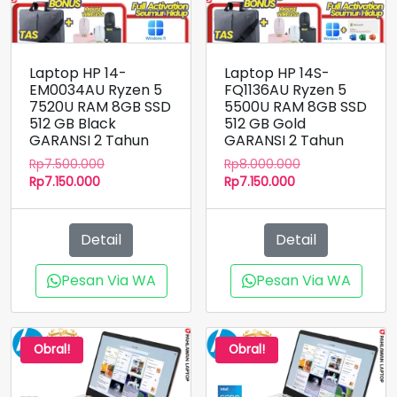
Laptop HP 14-
Laptop HP 14S-
EM0034AU Ryzen 5
FQ1136AU Ryzen 5
7520U RAM 8GB SSD
5500U RAM 8GB SSD
512 GB Black
512 GB Gold
GARANSI 2 Tahun
GARANSI 2 Tahun
Harga
Harga
Rp
7.500.000
Rp
8.000.000
Harga
aslinya
Harga
aslinya
Rp
7.150.000
Rp
7.150.000
saat
adalah:
saat
adalah:
ini
Rp7.500.000.
ini
Rp8.000.000.
adalah:
adalah:
Detail
Detail
Rp7.150.000.
Rp7.150.000.
Pesan Via WA
Pesan Via WA
Obral!
Obral!