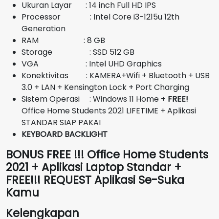
Ukuran Layar : 14 inch Full HD IPS
Rp6.950.000.
Processor : Intel Core i3-1215u 12th
Generation
RAM : 8 GB
Storage : SSD 512 GB
VGA : Intel UHD Graphics
Konektivitas : KAMERA+Wifi + Bluetooth + USB
3.0 + LAN + Kensington Lock + Port Charging
Sistem Operasi : Windows 11 Home +
FREE!
Office Home Students 2021 LIFETIME + Aplikasi
STANDAR SIAP PAKAI
KEYBOARD BACKLIGHT
BONUS FREE !!! Office Home Students
2021 + Aplikasi Laptop Standar +
FREE!!! REQUEST Aplikasi Se-Suka
Kamu
Kelengkapan