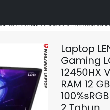
O Gaming NVIDIA RTX
12450HX VGA NVIDIA RTX 2050 RAM 12 GB SSD 512 GB 100%sRGB 
Laptop L
Gaming LO
12450HX V
RAM 12 GB
100%sRGB
2 Tahun