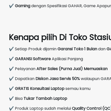
✔
Gaming
dengan Spesifikasi GAHAR, Game Apapun 
Kenapa pilih Di Toko Sta
✔ Setiap Produk dijamin
Garansi Toko 1 Bulan
dan
G
✔
GARANSI Software
Aplikasi Panjang
✔ Pelayanan
After Sales (Purna Jual) Memuaskan
✔ Dapatkan
Diskon Jasa Servis 50%
walaupun GARA
✔
GRATIS Konsultasi Laptop
semau kamu
✔ Bisa
Tukar Tambah Laptop
✔ Produk Laptop sudah melalui
Quality Control (Q