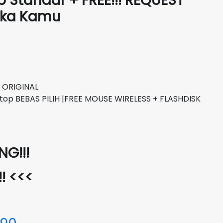
p Standar + FREE!!! REQUEST
Suka Kamu
 ORIGINAL
top BEBAS PILIH |FREE MOUSE WIRELESS + FLASHDISK
G!!!
!! <<<