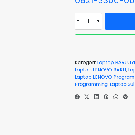
0821-3300-0
Kuantitas
Laptop
LENOVO
IdeaPad
Gaming
LOQ
15-
Kategori:
Laptop BARU
,
La
1HID
Laptop LENOVO BARU
,
La
CORE
Laptop LENOVO Program
i5
Programming
,
Laptop Sul
12450HX
VGA
NVIDIA
RTX
2050
RAM
12