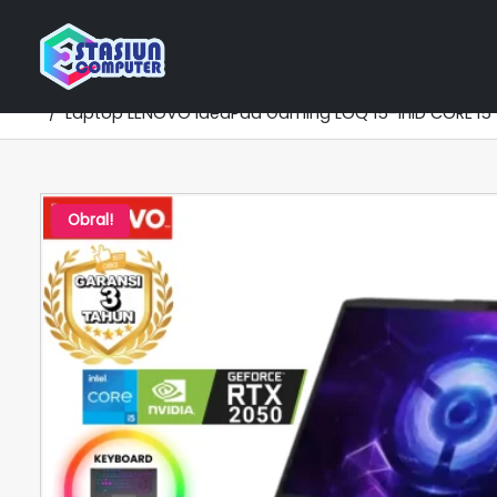
Home
Katalog Laptop
NVIDIA RTX Series
LENOV
Laptop LENOVO IdeaPad Gaming LOQ 15-1HID CORE i5 
Obral!