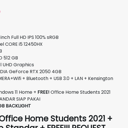
Harga
0
saat
ini
.
adalah:
inch Full HD IPS 100% sRGB
Rp12.100.000.
 CORE i5 12450HX
B
512 GB
D Graphics
IDIA GeForce RTX 2050 4GB
RA+Wifi + Bluetooth + USB 3.0 + LAN + Kensington
ndows 11 Home +
FREE!
Office Home Students 2021
STANDAR SIAP PAKAI
GB BACKLIGHT
 Office Home Students 2021 +