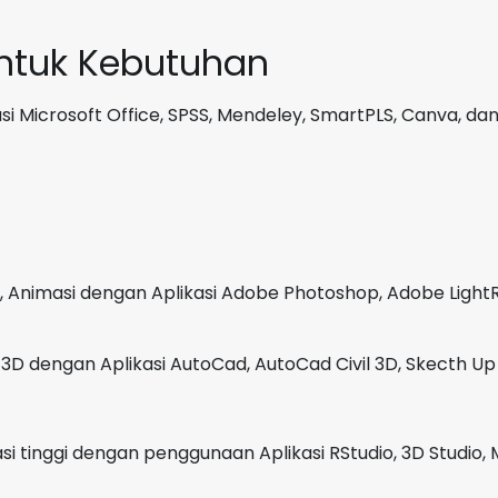
GB
SSD
untuk Kebutuhan
512
GB
i Microsoft Office, SPSS, Mendeley, SmartPLS, Canva, dan
100%sRGB
Luna
Grey
GARANSI
2
Tahun
, Animasi dengan Aplikasi Adobe Photoshop, Adobe LightR
3D dengan Aplikasi AutoCad, AutoCad Civil 3D, Skecth Up 
i tinggi dengan penggunaan Aplikasi RStudio, 3D Studio, 