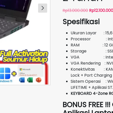
Harga
Rp
13.000.000
Rp
12.100.00
aslinya
Spesifikasi
adalah:
Rp13.000.000
Ukuran Layar : 15,6 
Processor : Intel
RAM : 12 G
Storage : SSD 
VGA : Intel UH
VGA Rendering : NV
Konektivitas : KAME
Lock + Port Charging
Sistem Operasi : Wi
LIFETIME + Aplikasi 
KEYBOARD 4-Zone R
BONUS FREE !!!