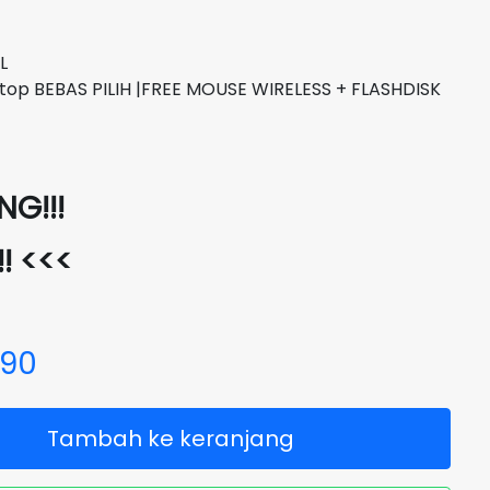
L
top BEBAS PILIH |FREE MOUSE WIRELESS + FLASHDISK
G!!!
!! <<<
690
Tambah ke keranjang