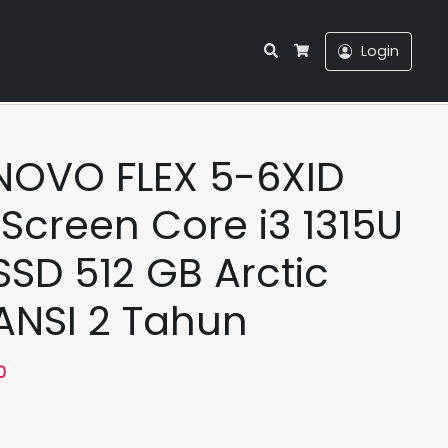
Search
Login
Cart
15U RAM 8GB SSD 512 GB Arctic Grey GARANSI 2 Tahun
NOVO FLEX 5-6XID
hScreen Core i3 1315U
SD 512 GB Arctic
ANSI 2 Tahun
Harga
0
saat
ini
.
adalah: