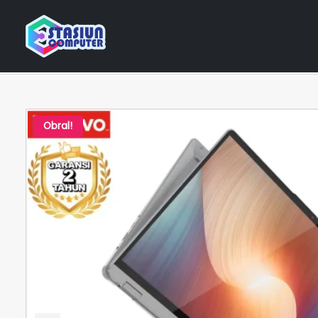
Home
Katalog Laptop
Intel Core i3
LENOVO Cor
Obral!