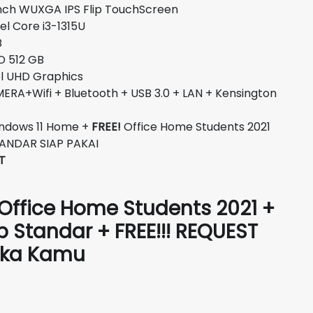
nch WUXGA IPS Flip TouchScreen
Rp10.900.000.
 Core i3-1315U
B
512 GB
D Graphics
RA+Wifi + Bluetooth + USB 3.0 + LAN + Kensington
ndows 11 Home +
FREE!
Office Home Students 2021
STANDAR SIAP PAKAI
T
 Office Home Students 2021 +
p Standar + FREE!!! REQUEST
Suka Kamu