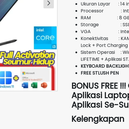
Ukuran Layar : 14 i
Processor : Intel
RAM : 8 G
Storage : SSD 
VGA : Intel UH
Konektivitas : KAME
Lock + Port Charging
Sistem Operasi : Wi
LIFETIME + Aplikasi 
KEYBOARD BACKLIGH
FREE STLUSH PEN
BONUS FREE !!!
Aplikasi Lapto
Aplikasi Se-
Kelengkapan