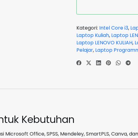
FLEX
5-
6XID
Flip
Kategori:
Intel Core i3
,
La
TouchScreen
Laptop Kuliah
,
Laptop LE
Core
Laptop LENOVO KULIAH
,
L
i3
Pelajar
,
Laptop Program
1315U
RAM
8GB
SSD
512
GB
Arctic
Grey
GARANSI
untuk Kebutuhan
2
Tahun
i Microsoft Office, SPSS, Mendeley, SmartPLS, Canva, dan