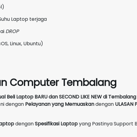
l)
Suhu Laptop terjaga
rai
DROP
OS, Linux, Ubuntu)
un Computer Tembalang
ual Beli Laptop BARU dan SECOND LIKE NEW
di
Tembalang
ani dengan
Pelayanan yang Memuaskan
dengan
ULASAN P
 Laptop
dengan
Spesifikasi Laptop
yang Pastinya Support 