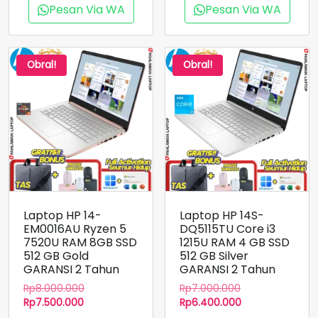
Pesan Via WA
Pesan Via WA
Obral!
Obral!
Laptop HP 14-
Laptop HP 14S-
EM0016AU Ryzen 5
DQ5115TU Core i3
7520U RAM 8GB SSD
1215U RAM 4 GB SSD
512 GB Gold
512 GB Silver
GARANSI 2 Tahun
GARANSI 2 Tahun
Harga
Harga
Rp
8.000.000
Rp
7.000.000
Harga
aslinya
aslinya
Harga
Rp
7.500.000
Rp
6.400.000
saat
adalah:
adalah:
saat