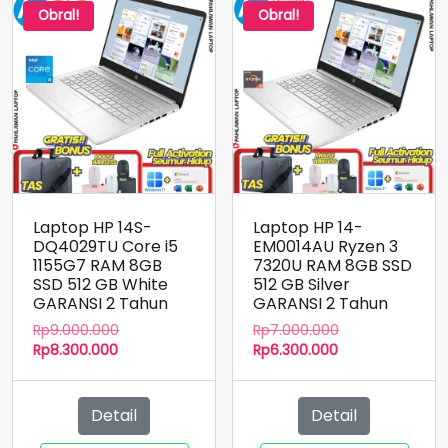
Obral!
Obral!
Laptop HP 14S-
Laptop HP 14-
DQ4029TU Core i5
EM0014AU Ryzen 3
1155G7 RAM 8GB
7320U RAM 8GB SSD
SSD 512 GB White
512 GB Silver
GARANSI 2 Tahun
GARANSI 2 Tahun
Harga
Harga
Rp
9.000.000
Rp
7.000.000
Harga
aslinya
Harga
aslinya
Rp
8.300.000
Rp
6.300.000
saat
adalah:
saat
adalah:
ini
Rp9.000.000.
ini
Rp7.000.000.
adalah:
adalah:
Detail
Detail
Rp8.300.000.
Rp6.300.000.