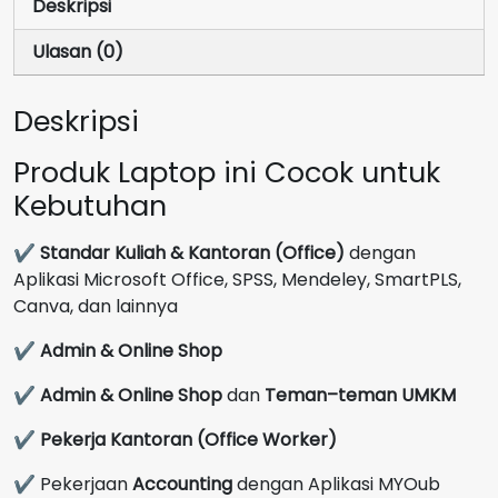
Deskripsi
GB
Abyss
Ulasan (0)
Blue
GARANSI
Deskripsi
2
Tahun
Produk Laptop ini Cocok untuk
Kebutuhan
✔
Standar Kuliah & Kantoran (Office)
dengan
Aplikasi Microsoft Office, SPSS, Mendeley, SmartPLS,
Canva, dan lainnya
✔
Admin & Online Shop
✔
Admin & Online Shop
dan
Teman–teman UMKM
✔
Pekerja Kantoran (Office Worker)
✔ Pekerjaan
Accounting
dengan Aplikasi MYOub