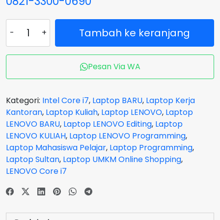
0821-3300-0690
Kuantitas
Tambah ke keranjang
Laptop
LENOVO
FLEX
Pesan Via WA
5-
6WID
OLED
Kategori:
Intel Core i7
,
Laptop BARU
,
Laptop Kerja
Flip
Kantoran
,
Laptop Kuliah
,
Laptop LENOVO
,
Laptop
TouchScreen
LENOVO BARU
,
Laptop LENOVO Editing
,
Laptop
Core
LENOVO KULIAH
,
Laptop LENOVO Programming
,
i7
Laptop Mahasiswa Pelajar
,
Laptop Programming
,
1355U
Laptop Sultan
,
Laptop UMKM Online Shopping
,
RAM
LENOVO Core i7
16
GB
SSD
512