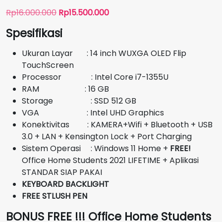
Harga
Harga
Rp
16.000.000
Rp
15.500.000
aslinya
saat
Spesifikasi
adalah:
ini
Rp16.000.000.
adalah:
Ukuran Layar : 14 inch WUXGA OLED Flip
Rp15.500.000.
TouchScreen
Processor : Intel Core i7-1355U
RAM : 16 GB
Storage : SSD 512 GB
VGA : Intel UHD Graphics
Konektivitas : KAMERA+Wifi + Bluetooth + USB
3.0 + LAN + Kensington Lock + Port Charging
Sistem Operasi : Windows 11 Home +
FREE!
Office Home Students 2021 LIFETIME + Aplikasi
STANDAR SIAP PAKAI
KEYBOARD BACKLIGHT
FREE STLUSH PEN
BONUS FREE !!! Office Home Students