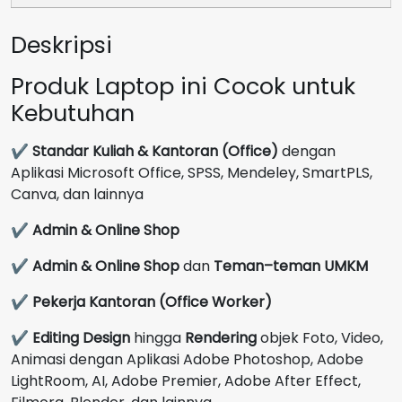
GB
Deskripsi
Mica
Silver
Produk Laptop ini Cocok untuk
Kebutuhan
✔
Standar Kuliah & Kantoran (Office)
dengan
Aplikasi Microsoft Office, SPSS, Mendeley, SmartPLS,
Canva, dan lainnya
✔
Admin & Online Shop
✔
Admin & Online Shop
dan
Teman–teman UMKM
✔
Pekerja Kantoran (Office Worker)
✔
Editing Design
hingga
Rendering
objek Foto, Video,
Animasi dengan Aplikasi Adobe Photoshop, Adobe
LightRoom, AI, Adobe Premier, Adobe After Effect,