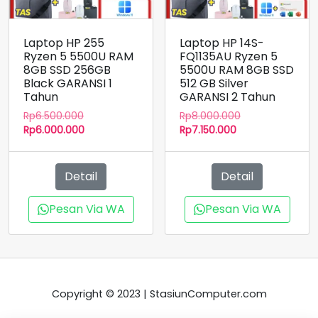
Laptop HP 255
Laptop HP 14S-
Ryzen 5 5500U RAM
FQ1135AU Ryzen 5
8GB SSD 256GB
5500U RAM 8GB SSD
Black GARANSI 1
512 GB Silver
Tahun
GARANSI 2 Tahun
Harga
Harga
Rp
6.500.000
Rp
8.000.000
aslinya
Harga
Harga
aslinya
Rp
6.000.000
Rp
7.150.000
adalah:
saat
saat
adalah:
Rp6.500.000.
ini
ini
Rp8.000.000.
adalah:
adalah:
Detail
Detail
Rp6.000.000.
Rp7.150.000.
Pesan Via WA
Pesan Via WA
Copyright © 2023 | StasiunComputer.com