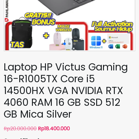
Laptop HP Victus Gaming
16-R1005TX Core i5
14500HX VGA NVIDIA RTX
4060 RAM 16 GB SSD 512
GB Mica Silver
Harga
Harga
Rp
20.000.000
Rp
18.400.000
aslinya
saat