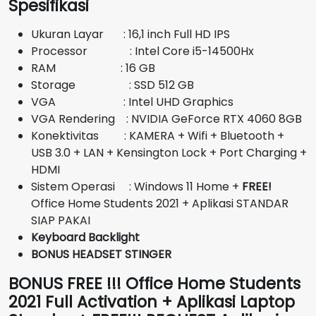
Spesifikasi
adalah:
ini
Rp20.000.000.
adalah:
Ukuran Layar : 16,1 inch Full HD IPS
Rp18.400.000.
Processor : Intel Core i5-14500Hx
RAM : 16 GB
Storage : SSD 512 GB
VGA : Intel UHD Graphics
VGA Rendering : NVIDIA GeForce RTX 4060 8GB
Konektivitas : KAMERA + Wifi + Bluetooth +
USB 3.0 + LAN + Kensington Lock + Port Charging +
HDMI
Sistem Operasi : Windows 11 Home +
FREE!
Office Home Students 2021 + Aplikasi STANDAR
SIAP PAKAI
Keyboard Backlight
BONUS HEADSET STINGER
BONUS FREE !!! Office Home Students
2021 Full Activation + Aplikasi Laptop