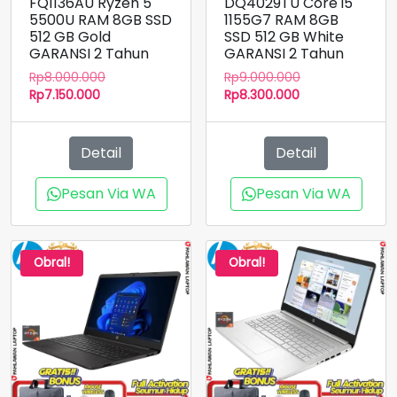
FQ1136AU Ryzen 5
DQ4029TU Core i5
5500U RAM 8GB SSD
1155G7 RAM 8GB
512 GB Gold
SSD 512 GB White
GARANSI 2 Tahun
GARANSI 2 Tahun
Harga
Harga
Rp
8.000.000
Rp
9.000.000
Harga
aslinya
Harga
aslinya
Rp
7.150.000
Rp
8.300.000
saat
adalah:
saat
adalah:
ini
Rp8.000.000.
ini
Rp9.000.000.
adalah:
adalah:
Detail
Detail
Rp7.150.000.
Rp8.300.000.
Pesan Via WA
Pesan Via WA
Obral!
Obral!