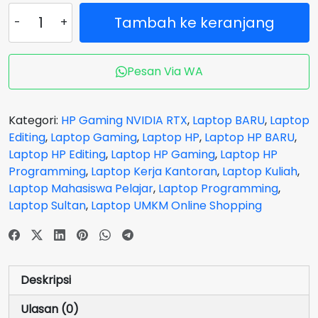
Kuantitas
Tambah ke keranjang
Laptop
HP
Victus
Pesan Via WA
Gaming
16-
R1005TX
Kategori:
HP Gaming NVIDIA RTX
,
Laptop BARU
,
Laptop
Core
Editing
,
Laptop Gaming
,
Laptop HP
,
Laptop HP BARU
,
i5
Laptop HP Editing
,
Laptop HP Gaming
,
Laptop HP
14500HX
Programming
,
Laptop Kerja Kantoran
,
Laptop Kuliah
,
VGA
Laptop Mahasiswa Pelajar
,
Laptop Programming
,
NVIDIA
Laptop Sultan
,
Laptop UMKM Online Shopping
RTX
4060
RAM
16
Deskripsi
GB
SSD
Ulasan (0)
512