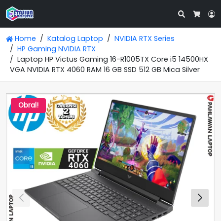
Search
L
Cart
Home
Katalog Laptop
NVIDIA RTX Series
HP Gaming NVIDIA RTX
Laptop HP Victus Gaming 16-R1005TX Core i5 14500HX
VGA NVIDIA RTX 4060 RAM 16 GB SSD 512 GB Mica Silver
Obral!