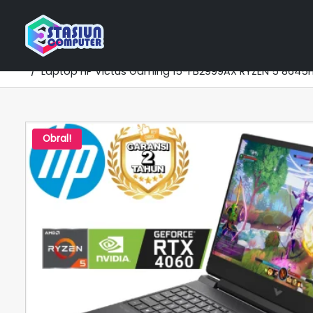
Home
Katalog Laptop
NVIDIA RTX Series
HP Ga
Laptop HP Victus Gaming 15-FB2999AX RYZEN 5 8645HS
Obral!