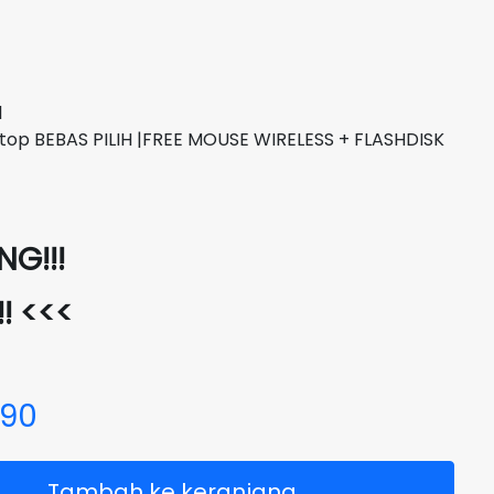
l
top BEBAS PILIH |FREE MOUSE WIRELESS + FLASHDISK
G!!!
!! <<<
690
Tambah ke keranjang