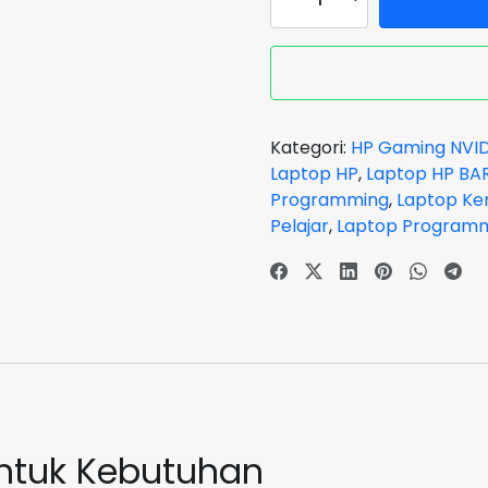
Laptop
HP
Victus
Gaming
15-
FB2999AX
Kategori:
HP Gaming NVID
RYZEN
Laptop HP
,
Laptop HP BA
5
Programming
,
Laptop Ke
8645HS
Pelajar
,
Laptop Program
VGA
NVIDIA
RTX
4060
RAM
16
GB
SSD
512
untuk Kebutuhan
GB