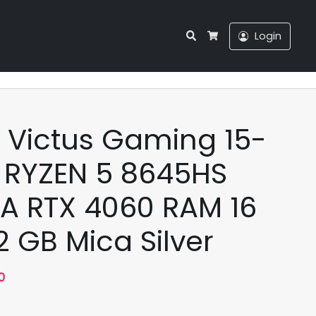
Search
Login
Cart
 Victus Gaming 15-
 RYZEN 5 8645HS
A RTX 4060 RAM 16
2 GB Mica Silver
Harga
0
saat
ini