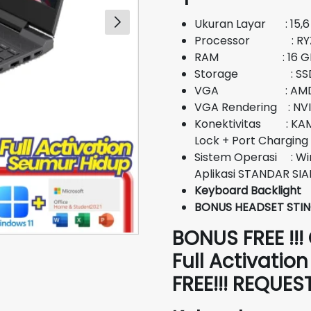
Rp19.000.000
Ukuran Layar : 15,6 i
Processor : RYZ
RAM : 16 G
Storage : SSD 
VGA : AMD Rad
VGA Rendering : NV
Konektivitas : KAMER
Lock + Port Charging
Sistem Operasi : Wi
Aplikasi STANDAR SIA
Keyboard Backlight
BONUS HEADSET STI
BONUS FREE !!!
Full Activatio
FREE!!! REQUE