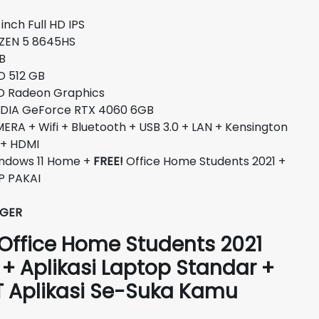
.
adalah:
nch Full HD IPS
Rp18.500.000.
EN 5 8645HS
B
512 GB
eon Graphics
IDIA GeForce RTX 4060 6GB
A + Wifi + Bluetooth + USB 3.0 + LAN + Kensington
 + HDMI
ndows 11 Home +
FREE!
Office Home Students 2021 +
P PAKAI
NGER
 Office Home Students 2021
n + Aplikasi Laptop Standar +
ST Aplikasi Se-Suka Kamu