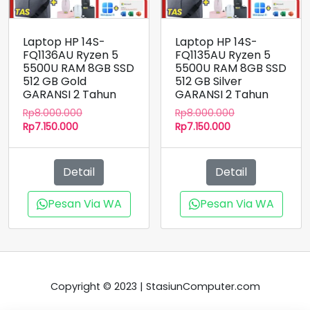
Laptop HP 14S-
Laptop HP 14S-
FQ1136AU Ryzen 5
FQ1135AU Ryzen 5
5500U RAM 8GB SSD
5500U RAM 8GB SSD
512 GB Gold
512 GB Silver
GARANSI 2 Tahun
GARANSI 2 Tahun
Harga
Harga
Rp
8.000.000
Rp
8.000.000
Harga
aslinya
Harga
aslinya
Rp
7.150.000
Rp
7.150.000
saat
adalah:
saat
adalah:
ini
Rp8.000.000.
ini
Rp8.000.000.
adalah:
adalah:
Detail
Detail
Rp7.150.000.
Rp7.150.000.
Pesan Via WA
Pesan Via WA
Copyright © 2023 | StasiunComputer.com