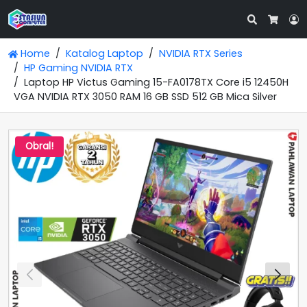
Search
L
Cart
Home
Katalog Laptop
NVIDIA RTX Series
HP Gaming NVIDIA RTX
Laptop HP Victus Gaming 15-FA0178TX Core i5 12450H
VGA NVIDIA RTX 3050 RAM 16 GB SSD 512 GB Mica Silver
Obral!