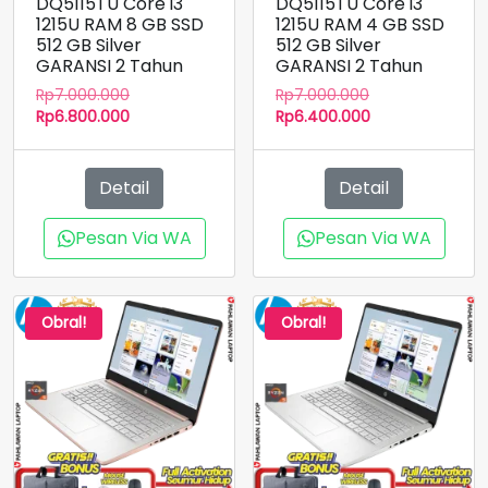
DQ5115TU Core i3
DQ5115TU Core i3
1215U RAM 8 GB SSD
1215U RAM 4 GB SSD
512 GB Silver
512 GB Silver
GARANSI 2 Tahun
GARANSI 2 Tahun
Harga
Harga
Rp
7.000.000
Rp
7.000.000
aslinya
Harga
aslinya
Harga
Rp
6.800.000
Rp
6.400.000
adalah:
saat
adalah:
saat
Rp7.000.000.
ini
Rp7.000.000.
ini
adalah:
adalah:
Detail
Detail
Rp6.800.000.
Rp6.400.000.
Pesan Via WA
Pesan Via WA
Obral!
Obral!