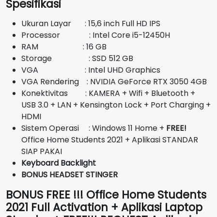
Spesifikasi
adalah:
ini
Rp14.000.000.
adalah:
Ukuran Layar : 15,6 inch Full HD IPS
Rp12.900.000.
Processor : Intel Core i5-12450H
RAM : 16 GB
Storage : SSD 512 GB
VGA : Intel UHD Graphics
VGA Rendering : NVIDIA GeForce RTX 3050 4GB
Konektivitas : KAMERA + Wifi + Bluetooth +
USB 3.0 + LAN + Kensington Lock + Port Charging +
HDMI
Sistem Operasi : Windows 11 Home +
FREE!
Office Home Students 2021 + Aplikasi STANDAR
SIAP PAKAI
Keyboard Backlight
BONUS HEADSET STINGER
BONUS FREE !!! Office Home Students
2021 Full Activation + Aplikasi Laptop