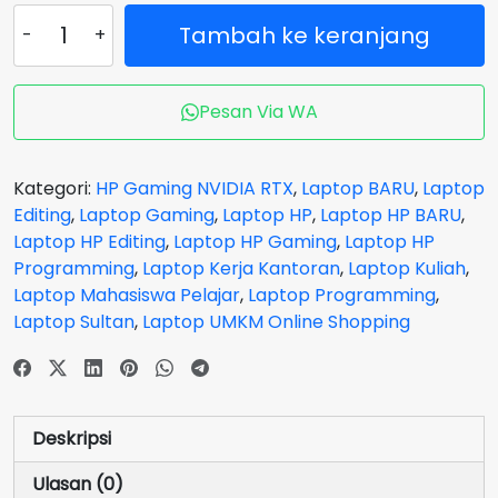
Kuantitas
Tambah ke keranjang
Laptop
HP
Victus
Pesan Via WA
Gaming
15-
FA0178TX
Kategori:
HP Gaming NVIDIA RTX
,
Laptop BARU
,
Laptop
Core
Editing
,
Laptop Gaming
,
Laptop HP
,
Laptop HP BARU
,
i5
Laptop HP Editing
,
Laptop HP Gaming
,
Laptop HP
12450H
Programming
,
Laptop Kerja Kantoran
,
Laptop Kuliah
,
VGA
Laptop Mahasiswa Pelajar
,
Laptop Programming
,
NVIDIA
Laptop Sultan
,
Laptop UMKM Online Shopping
RTX
3050
RAM
16
Deskripsi
GB
SSD
Ulasan (0)
512