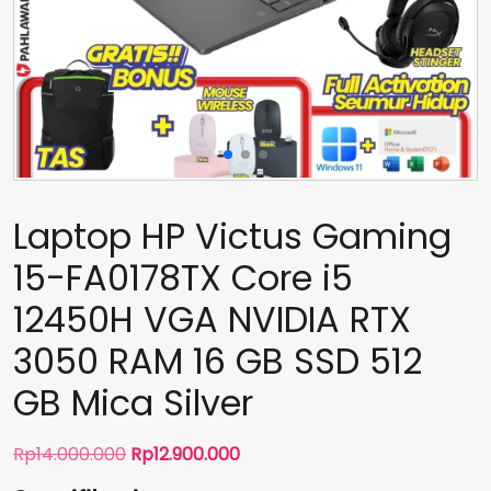
Laptop HP Victus Gaming
15-FA0178TX Core i5
12450H VGA NVIDIA RTX
3050 RAM 16 GB SSD 512
GB Mica Silver
Harga
Harga
Rp
14.000.000
Rp
12.900.000
aslinya
saat