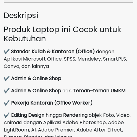
GB
Deskripsi
Mica
Silver
Produk Laptop ini Cocok untuk
Kebutuhan
✔
Standar Kuliah & Kantoran (Office)
dengan
Aplikasi Microsoft Office, SPSS, Mendeley, SmartPLS,
Canva, dan lainnya
✔
Admin & Online Shop
✔
Admin & Online Shop
dan
Teman–teman UMKM
✔
Pekerja Kantoran (Office Worker)
✔
Editing Design
hingga
Rendering
objek Foto, Video,
Animasi dengan Aplikasi Adobe Photoshop, Adobe
LightRoom, AI, Adobe Premier, Adobe After Effect,