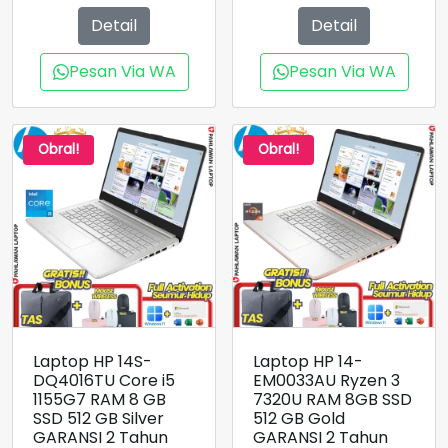
adalah:
adalah:
Detail
Detail
Rp7.150.000.
Rp7.500.000.
Pesan Via WA
Pesan Via WA
Obral!
Obral!
Laptop HP 14S-
Laptop HP 14-
DQ4016TU Core i5
EM0033AU Ryzen 3
1155G7 RAM 8 GB
7320U RAM 8GB SSD
SSD 512 GB Silver
512 GB Gold
GARANSI 2 Tahun
GARANSI 2 Tahun