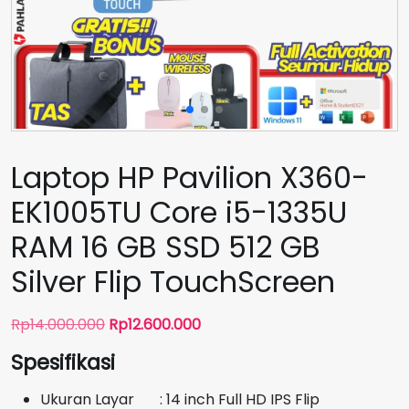
Laptop HP Pavilion X360-
EK1005TU Core i5-1335U
RAM 16 GB SSD 512 GB
Silver Flip TouchScreen
Harga
Harga
Rp
14.000.000
Rp
12.600.000
aslinya
saat
Spesifikasi
adalah:
ini
Rp14.000.000.
adalah:
Ukuran Layar : 14 inch Full HD IPS Flip