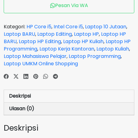
Pavilion
Pesan Via WA
X360-
EK1005TU
Core
Kategori:
HP Core i5
,
Intel Core i5
,
Laptop 10 Jutaan
,
i5-
Laptop BARU
,
Laptop Editing
,
Laptop HP
,
Laptop HP
1335U
BARU
,
Laptop HP Editing
,
Laptop HP Kuliah
,
Laptop HP
RAM
Programming
,
Laptop Kerja Kantoran
,
Laptop Kuliah
,
16
Laptop Mahasiswa Pelajar
,
Laptop Programming
,
GB
Laptop UMKM Online Shopping
SSD
512
GB
Silver
Deskripsi
Flip
TouchScreen
Ulasan (0)
Deskripsi