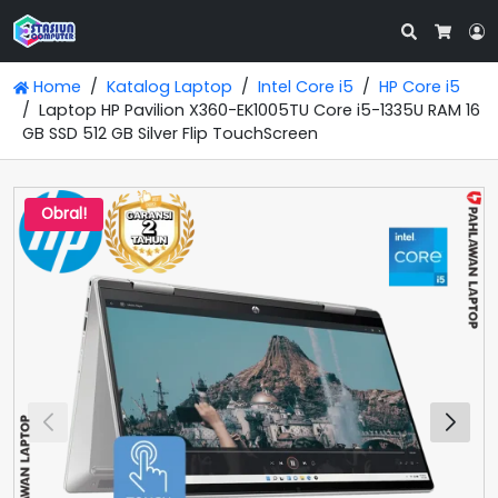
Search
L
Cart
Home
Katalog Laptop
Intel Core i5
HP Core i5
Laptop HP Pavilion X360-EK1005TU Core i5-1335U RAM 16
GB SSD 512 GB Silver Flip TouchScreen
Obral!