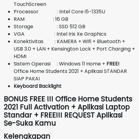
Rp12.600.000.
TouchScreen
Processor : Intel Core i5-1335U
RAM : 16 GB
Storage : SSD 512 GB
VGA : Intel Iris Xe Graphics
Konektivitas : KAMERA + Wifi + Bluetooth +
USB 3.0 + LAN + Kensington Lock + Port Charging +
HDMI
Sistem Operasi : Windows 11 Home +
FREE!
Office Home Students 2021 + Aplikasi STANDAR
SIAP PAKAI
Keyboard Backlight
BONUS FREE !!! Office Home Students
2021 Full Activation + Aplikasi Laptop
Standar + FREE!!! REQUEST Aplikasi
Se-Suka Kamu
Kelengkapan