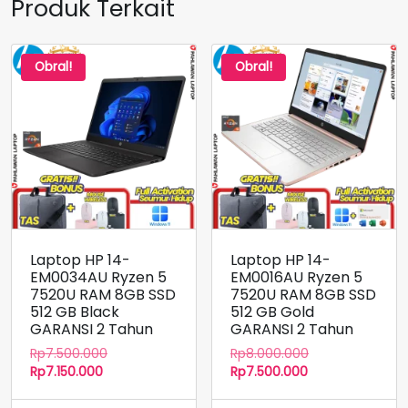
Produk Terkait
Obral!
Obral!
Laptop HP 14-
Laptop HP 14-
EM0034AU Ryzen 5
EM0016AU Ryzen 5
7520U RAM 8GB SSD
7520U RAM 8GB SSD
512 GB Black
512 GB Gold
GARANSI 2 Tahun
GARANSI 2 Tahun
Harga
Harga
Rp
7.500.000
Rp
8.000.000
Harga
aslinya
Harga
aslinya
Rp
7.150.000
Rp
7.500.000
saat
adalah:
saat
adalah:
ini
Rp7.500.000.
ini
Rp8.000.000.