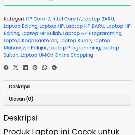
Plus
14-
EW0015TU
Kategori:
HP Core i7
,
Intel Core i7
,
Laptop BARU
,
OLED
Laptop Editing
,
Laptop HP
,
Laptop HP BARU
,
Laptop HP
Core
Editing
,
Laptop HP Kuliah
,
Laptop HP Programming
,
i7
Laptop Kerja Kantoran
,
Laptop Kuliah
,
Laptop
1355U
Mahasiswa Pelajar
,
Laptop Programming
,
Laptop
EVO
Sultan
,
Laptop UMKM Online Shopping
RAM
16
GB
SSD
Deskripsi
1
TB
Ulasan (0)
Silver
GARANSI
Deskripsi
2
Tahun
Produk Laptop ini Cocok untuk