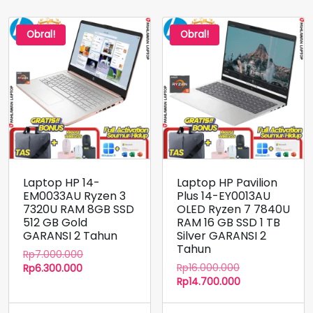
Obral!
Obral!
Laptop HP 14-
Laptop HP Pavilion
EM0033AU Ryzen 3
Plus 14-EY0013AU
7320U RAM 8GB SSD
OLED Ryzen 7 7840U
512 GB Gold
RAM 16 GB SSD 1 TB
GARANSI 2 Tahun
Silver GARANSI 2
Tahun
Harga
Rp
7.000.000
Harga
Harga
aslinya
Rp
16.000.000
Rp
6.300.000
aslinya
Harga
saat
adalah:
Rp
14.700.000
adalah:
saat
ini
Rp7.000.000.
Rp16.000.000.
ini
adalah: