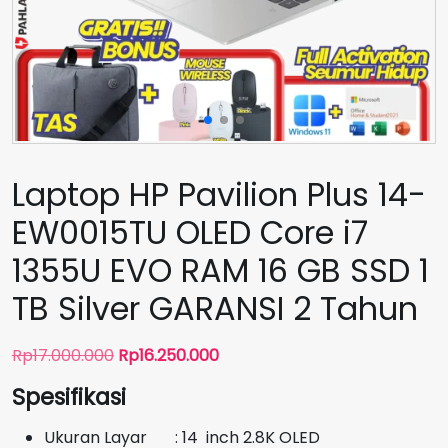
Laptop HP Pavilion Plus 14-
EW0015TU OLED Core i7
1355U EVO RAM 16 GB SSD 1
TB Silver GARANSI 2 Tahun
Harga
Harga
Rp
17.000.000
Rp
16.250.000
aslinya
saat
Spesifikasi
adalah:
ini
Rp17.000.000.
adalah:
Ukuran Layar : 14 inch 2.8K OLED