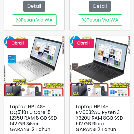
adalah:
Rp6.300.000.
Detail
Detail
Rp14.700.000.
Pesan Via WA
Pesan Via WA
Obral!
Obral!
Laptop HP 14S-
Laptop HP 14-
DQ5118TU Core i5
EM0032AU Ryzen 3
1235U RAM 8 GB SSD
7320U RAM 8GB SSD
512 GB Silver
512 GB Black
GARANSI 2 Tahun
GARANSI 2 Tahun