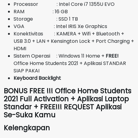
Rp16.250.000.
Processor : Intel Core i7 1355U EVO
RAM : 16 GB
Storage : SSD 1 TB
VGA : Intel IRIS Xe Graphics
Konektivitas : KAMERA + Wifi + Bluetooth +
USB 3.0 + LAN + Kensington Lock + Port Charging +
HDMI
Sistem Operasi : Windows 11 Home +
FREE!
Office Home Students 2021 + Aplikasi STANDAR
SIAP PAKAI
Keyboard Backlight
BONUS FREE !!! Office Home Students
2021 Full Activation + Aplikasi Laptop
Standar + FREE!!! REQUEST Aplikasi
Se-Suka Kamu
Kelengkapan