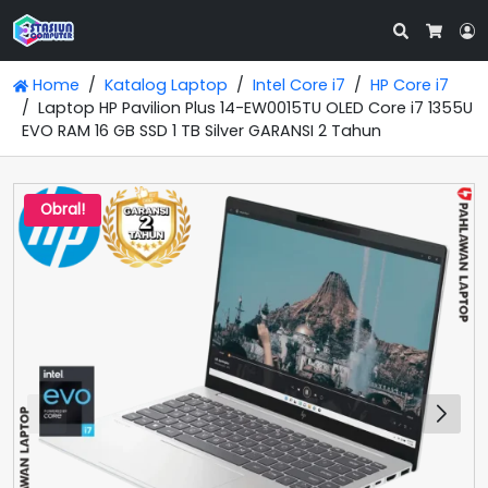
Search
L
Cart
Home
Katalog Laptop
Intel Core i7
HP Core i7
Laptop HP Pavilion Plus 14-EW0015TU OLED Core i7 1355U
EVO RAM 16 GB SSD 1 TB Silver GARANSI 2 Tahun
Obral!