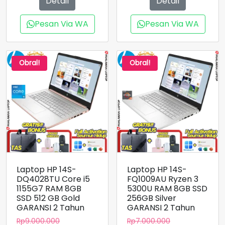
Detail
Detail
Rp7.150.000.
Rp6.300.000.
Pesan Via WA
Pesan Via WA
Obral!
Obral!
Laptop HP 14S-
Laptop HP 14S-
DQ4028TU Core i5
FQ1009AU Ryzen 3
1155G7 RAM 8GB
5300U RAM 8GB SSD
SSD 512 GB Gold
256GB Silver
GARANSI 2 Tahun
GARANSI 2 Tahun
Harga
Harga
Rp
9.000.000
Rp
7.000.000