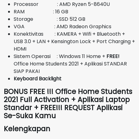
Rp14.300.000.
Processor : AMD Ryzen 5-8640U
RAM : 16 GB
Storage : SSD 512 GB
VGA : AMD Radeon Graphics
Konektivitas : KAMERA + Wifi + Bluetooth +
USB 3.0 + LAN + Kensington Lock + Port Charging +
HDMI
Sistem Operasi : Windows 11 Home +
FREE!
Office Home Students 2021 + Aplikasi STANDAR
SIAP PAKAI
Keyboard Backlight
BONUS FREE !!! Office Home Students
2021 Full Activation + Aplikasi Laptop
Standar + FREE!!! REQUEST Aplikasi
Se-Suka Kamu
Kelengkapan