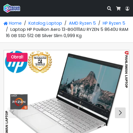
Search
L
Cart
Home
Katalog Laptop
AMD Ryzen 5
HP Ryzen 5
Laptop HP Pavilion Aero 13-BG0111AU RYZEN 5 8640U RAM
16 GB SSD 512 GB Silver Slim 0,999 Kg
Obral!