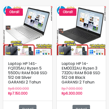
Obral!
Obral!
Laptop HP 14S-
Laptop HP 14-
FQ1135AU Ryzen 5
EM0032AU Ryzen 3
5500U RAM 8GB SSD
7320U RAM 8GB SSD
512 GB Silver
512 GB Black
GARANSI 2 Tahun
GARANSI 2 Tahun
Harga
Harga
Rp
8.000.000
Rp
7.000.000
Harga
aslinya
Harga
aslinya
Rp
7.150.000
Rp
6.300.000
saat
adalah:
saat
adalah:
ini
Rp8.000.000.
ini
Rp7.000.000.
adalah:
adalah: