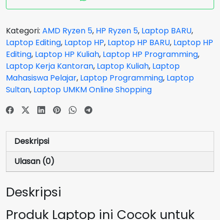
Aero
13-
BG0111AU
Kategori:
AMD Ryzen 5
,
HP Ryzen 5
,
Laptop BARU
,
RYZEN
Laptop Editing
,
Laptop HP
,
Laptop HP BARU
,
Laptop HP
5
Editing
,
Laptop HP Kuliah
,
Laptop HP Programming
,
8640U
Laptop Kerja Kantoran
,
Laptop Kuliah
,
Laptop
RAM
Mahasiswa Pelajar
,
Laptop Programming
,
Laptop
16
Sultan
,
Laptop UMKM Online Shopping
GB
SSD
512
GB
Deskripsi
Silver
Slim
Ulasan (0)
0,999
Kg
Deskripsi
Produk Laptop ini Cocok untuk