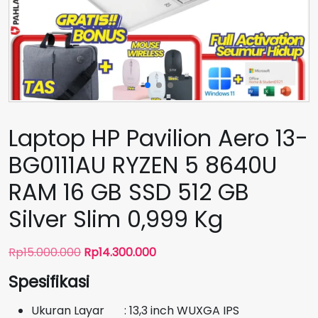
Laptop HP Pavilion Aero 13-
BG0111AU RYZEN 5 8640U
RAM 16 GB SSD 512 GB
Silver Slim 0,999 Kg
Harga
Harga
Rp
15.000.000
Rp
14.300.000
aslinya
saat
Spesifikasi
adalah:
ini
Rp15.000.000.
adalah:
Ukuran Layar : 13,3 inch WUXGA IPS