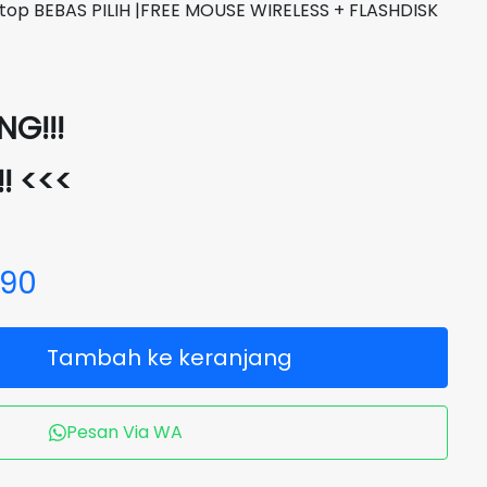
top BEBAS PILIH |FREE MOUSE WIRELESS + FLASHDISK
G!!!
!! <<<
690
Tambah ke keranjang
Pesan Via WA