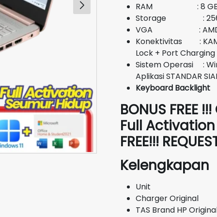
RAM : 8 G
Storage : 256
VGA : AMD Rad
Konektivitas : KAMER
Lock + Port Charging
Sistem Operasi : Wi
Aplikasi STANDAR SIA
Keyboard Backlight
BONUS FREE !!!
Full Activatio
FREE!!! REQUE
Kelengkapan
Unit
Charger Original
TAS Brand HP Origina