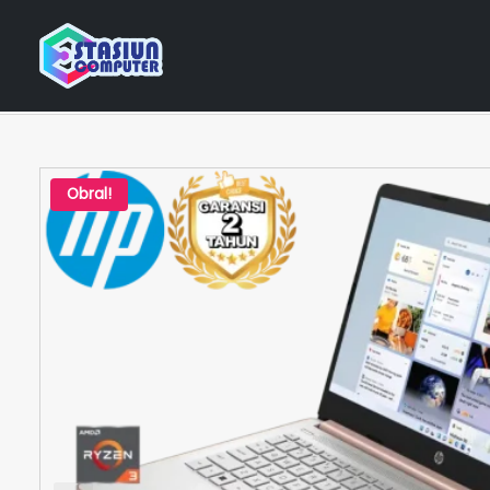
Home
Katalog Laptop
AMD Ryzen 3
HP Ryzen 3
Obral!