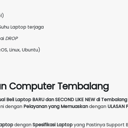
l)
Suhu Laptop terjaga
rai
DROP
OS, Linux, Ubuntu)
un Computer Tembalang
ual Beli Laptop BARU dan SECOND LIKE NEW
di
Tembalang
ani dengan
Pelayanan yang Memuaskan
dengan
ULASAN P
 Laptop
dengan
Spesifikasi Laptop
yang Pastinya Support 