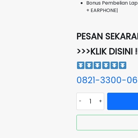
Bonus Pembelian Lap
+ EARPHONE|
PESAN SEKARAN
>>>KLIK DISINI !
0821-3300-0
Kuantitas
Laptop
HP
14S-
FQ1011AU
Ryzen