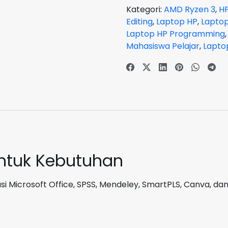
3
Kategori:
AMD Ryzen 3
,
HP
5300U
Editing
,
Laptop HP
,
Lapto
RAM
Laptop HP Programming
8GB
Mahasiswa Pelajar
,
Lapto
SSD
256GB
Gold
GARANSI
2
Tahun
untuk Kebutuhan
i Microsoft Office, SPSS, Mendeley, SmartPLS, Canva, dan