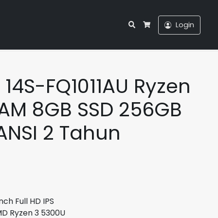
Search
Login
Cart
Gold GARANSI 2 Tahun
 14S-FQ1011AU Ryzen
RAM 8GB SSD 256GB
ANSI 2 Tahun
Harga
saat
ini
adalah:
ch Full HD IPS
Rp6.300.000.
Ryzen 3 5300U