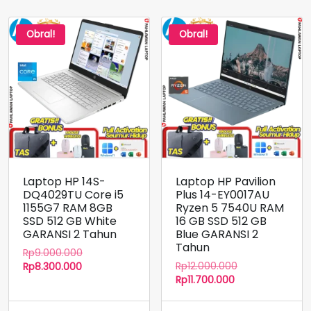
Obral!
Obral!
Laptop HP 14S-
Laptop HP Pavilion
DQ4029TU Core i5
Plus 14-EY0017AU
1155G7 RAM 8GB
Ryzen 5 7540U RAM
SSD 512 GB White
16 GB SSD 512 GB
GARANSI 2 Tahun
Blue GARANSI 2
Tahun
Harga
Rp
9.000.000
Harga
Harga
aslinya
Rp
12.000.000
Rp
8.300.000
Harga
aslinya
saat
adalah:
Rp
11.700.000
saat
adalah:
ini
Rp9.000.000.
ini
Rp12.000.000.
adalah: