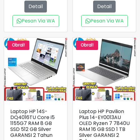
adalah:
Rp8.300.000.
Detail
Detail
Rp11.700.000.
Pesan Via WA
Pesan Via WA
Obral!
Obral!
Laptop HP 14S-
Laptop HP Pavilion
DQ4016TU Core i5
Plus 14-EY0013AU
1155G7 RAM 8 GB
OLED Ryzen 7 7840U
SSD 512 GB Silver
RAM 16 GB SSD 1 TB
GARANSI 2 Tahun
Silver GARANSI 2