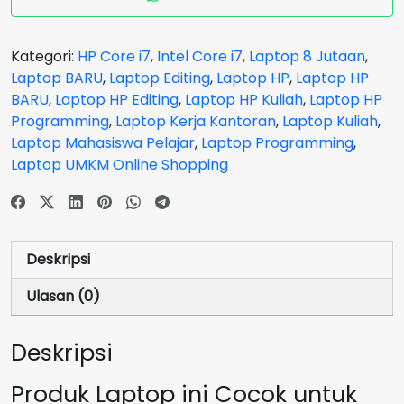
DQ5120TU
Core
i7
Kategori:
HP Core i7
,
Intel Core i7
,
Laptop 8 Jutaan
,
1255U
Laptop BARU
,
Laptop Editing
,
Laptop HP
,
Laptop HP
RAM
BARU
,
Laptop HP Editing
,
Laptop HP Kuliah
,
Laptop HP
16
Programming
,
Laptop Kerja Kantoran
,
Laptop Kuliah
,
GB
Laptop Mahasiswa Pelajar
,
Laptop Programming
,
SSD
Laptop UMKM Online Shopping
512
GB
Silver
GARANSI
Deskripsi
2
Tahun
Ulasan (0)
Deskripsi
Produk Laptop ini Cocok untuk