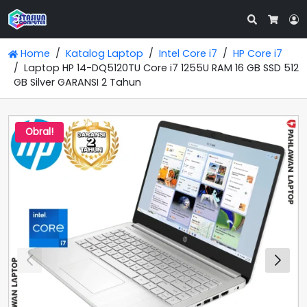
Search
L
Cart
Home
Katalog Laptop
Intel Core i7
HP Core i7
Laptop HP 14-DQ5120TU Core i7 1255U RAM 16 GB SSD 512
GB Silver GARANSI 2 Tahun
Obral!