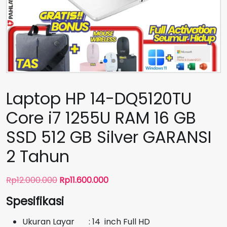
Laptop HP 14-DQ5120TU
Core i7 1255U RAM 16 GB
SSD 512 GB Silver GARANSI
2 Tahun
Harga
Harga
Rp
12.000.000
Rp
11.600.000
aslinya
saat
Spesifikasi
adalah:
ini
Rp12.000.000.
adalah:
Ukuran Layar : 14 inch Full HD