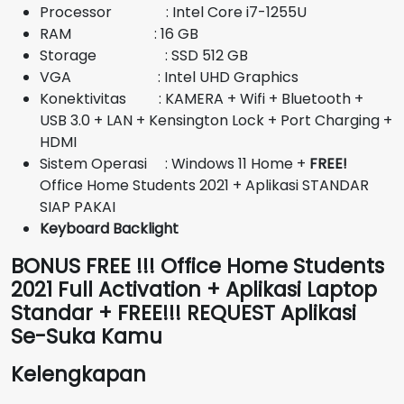
Rp11.600.000.
Processor : Intel Core i7-1255U
RAM : 16 GB
Storage : SSD 512 GB
VGA : Intel UHD Graphics
Konektivitas : KAMERA + Wifi + Bluetooth +
USB 3.0 + LAN + Kensington Lock + Port Charging +
HDMI
Sistem Operasi : Windows 11 Home +
FREE!
Office Home Students 2021 + Aplikasi STANDAR
SIAP PAKAI
Keyboard Backlight
BONUS FREE !!! Office Home Students
2021 Full Activation + Aplikasi Laptop
Standar + FREE!!! REQUEST Aplikasi
Se-Suka Kamu
Kelengkapan