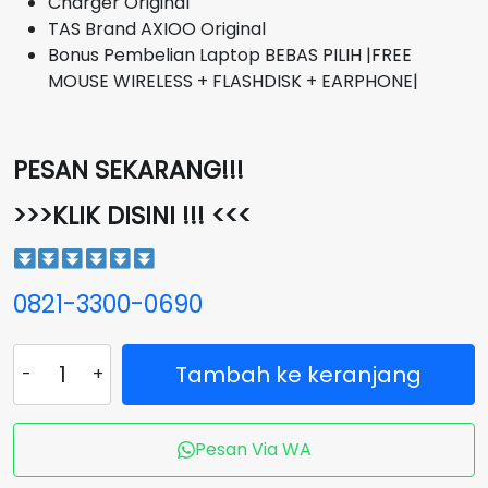
Charger Original
TAS Brand AXIOO Original
Bonus Pembelian Laptop BEBAS PILIH |FREE
MOUSE WIRELESS + FLASHDISK + EARPHONE|
PESAN SEKARANG!!!
>>>KLIK DISINI !!! <<<
0821-3300-0690
Kuantitas
Tambah ke keranjang
Laptop
AXIOO
Mybook
Pesan Via WA
Hype
5