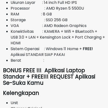
Ukuran Layar : 14 inch Full HD IPS
Rp6.000.000.
Processor : AMD Ryzen 5 5500U
RAM : 8 GB
Storage : SSD 256 GB
VGA : AMD Radeon Graphics
Konektivitas : KAMERA + Wifi + Bluetooth +
USB 3.0 + LAN + Kensington Lock + Port Charging +
HDMI
Sistem Operasi : Windows 11 Home +
FREE!
Aplikasi STANDAR SIAP PAKAI
Berat :
BONUS FREE !!! Aplikasi Laptop
Standar + FREE!!! REQUEST Aplikasi
Se-Suka Kamu
Kelengkapan
Unit