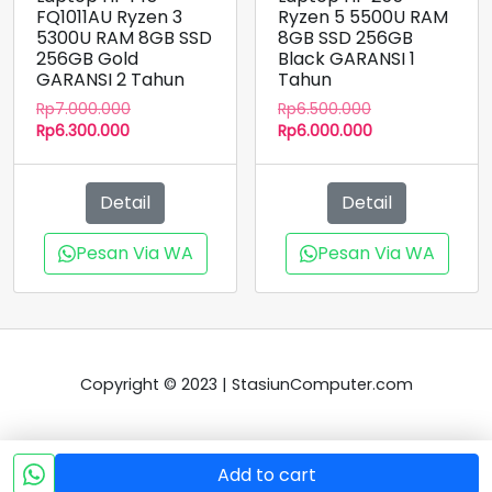
FQ1011AU Ryzen 3
Ryzen 5 5500U RAM
5300U RAM 8GB SSD
8GB SSD 256GB
256GB Gold
Black GARANSI 1
GARANSI 2 Tahun
Tahun
Harga
Harga
Rp
7.000.000
Rp
6.500.000
Harga
aslinya
aslinya
Harga
Rp
6.300.000
Rp
6.000.000
saat
adalah:
adalah:
saat
ini
Rp7.000.000.
Rp6.500.000.
ini
adalah:
adalah:
Detail
Detail
Rp6.300.000.
Rp6.000.000.
Pesan Via WA
Pesan Via WA
Copyright © 2023 | StasiunComputer.com
Add to cart