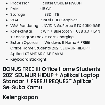
Rp24.700.000.
Processor : Intel CORE i9 13900H
RAM : 16 GB
Storage : SSD 1 TB
VGA : Intel UHD Graphics
VGA Rendering : NVIDIA GeForce RTX 4050 6GB
Konektivitas : Wifi + Bluetooth + USB 3.0 + LAN
+ Kensington Lock + Port Charging
Sistem Operasi : Windows 11 Home +
FREE!
Office Home Students 2021 SEUMUR HIDUP +
Aplikasi STANDAR SIAP PAKAI
Keyboard Backlight
BONUS FREE !!! Office Home Students
2021 SEUMUR HIDUP + Aplikasi Laptop
Standar + FREE!!! REQUEST Aplikasi
Se-Suka Kamu
Kelengkapan