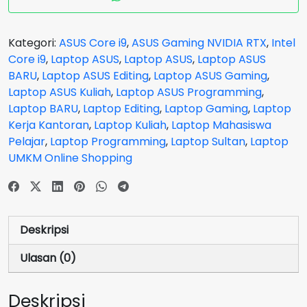
16
OLED
K6602VU-
Kategori:
ASUS Core i9
,
ASUS Gaming NVIDIA RTX
,
Intel
OLEDS912
Core i9
,
Laptop ASUS
,
Laptop ASUS
,
Laptop ASUS
CORE
BARU
,
Laptop ASUS Editing
,
Laptop ASUS Gaming
,
i9
Laptop ASUS Kuliah
,
Laptop ASUS Programming
,
13900H
Laptop BARU
,
Laptop Editing
,
Laptop Gaming
,
Laptop
NVIDIA
Kerja Kantoran
,
Laptop Kuliah
,
Laptop Mahasiswa
RTX
Pelajar
,
Laptop Programming
,
Laptop Sultan
,
Laptop
4050
UMKM Online Shopping
Silver
GARANSI
2
Tahun
Deskripsi
Ulasan (0)
Deskripsi