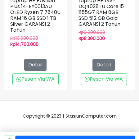
Laptop HP Pavilion
Laptop HP 14S-
Plus 14-EY0013AU
DQ4028TU Core i5
OLED Ryzen 7 7840U
1155G7 RAM 8GB
RAM 16 GB SSD 1 TB
SSD 512 GB Gold
Silver GARANSI 2
GARANSI 2 Tahun
Tahun
Harga
Rp
9.000.000
Harga
Rp
16.000.000
Harga
aslinya
Rp
8.300.000
aslinya
Harga
Rp
14.700.000
saat
adalah:
adalah:
saat
ini
Rp9.000.000.
Rp16.000.000.
ini
adalah:
adalah:
Rp8.300.000.
Detail
Detail
Rp14.700.000.
Pesan Via WA
Pesan Via WA
Copyright © 2023 | StasiunComputer.com