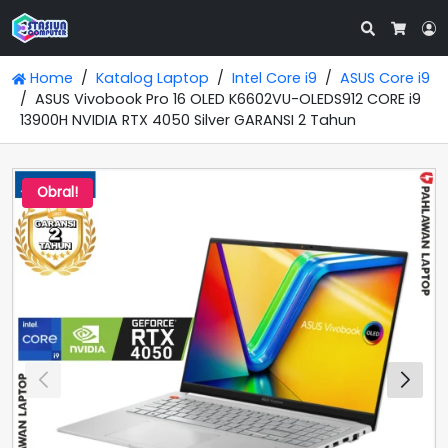
Search
L
Cart
Home
Katalog Laptop
Intel Core i9
ASUS Core i9
ASUS Vivobook Pro 16 OLED K6602VU-OLEDS912 CORE i9
13900H NVIDIA RTX 4050 Silver GARANSI 2 Tahun
Obral!