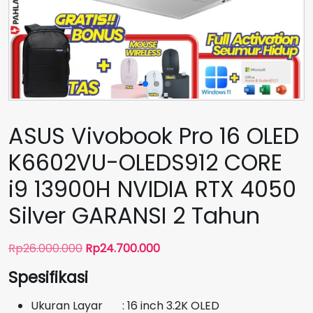
ASUS Vivobook Pro 16 OLED
K6602VU-OLEDS912 CORE
i9 13900H NVIDIA RTX 4050
Silver GARANSI 2 Tahun
Harga
Harga
Rp
26.000.000
Rp
24.700.000
aslinya
saat
Spesifikasi
adalah:
ini
Rp26.000.000.
adalah:
Ukuran Layar : 16 inch 3.2K OLED