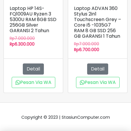
Laptop HP 14S-
Laptop ADVAN 360
FQ1009AU Ryzen 3
Stylus 2in1
5300U RAM 8GB SSD
Touchscreen Grey –
256GB Silver
Core i5 -1035G7
GARANSI 2 Tahun
RAM 8 GB SSD 256
GB GARANSI 1 Tahun
Harga
Rp
7.000.000
Harga
Harga
aslinya
Rp
7.000.000
Rp
6.300.000
aslinya
Harga
saat
adalah:
Rp
6.700.000
adalah:
saat
ini
Rp7.000.000.
Rp7.000.000.
ini
adalah:
adalah:
Rp6.300.000.
Detail
Detail
Rp6.700.000.
Pesan Via WA
Pesan Via WA
Copyright © 2023 | StasiunComputer.com