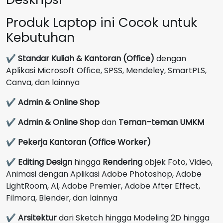
GB
Produk Laptop ini Cocok untuk
Grey
GARANSI
Kebutuhan
2
Tahun
✔
Standar Kuliah & Kantoran (Office)
dengan
Aplikasi Microsoft Office, SPSS, Mendeley, SmartPLS,
Canva, dan lainnya
✔
Admin & Online Shop
✔
Admin & Online Shop
dan
Teman–teman UMKM
✔
Pekerja Kantoran (Office Worker)
✔
Editing Design
hingga
Rendering
objek Foto, Video,
Animasi dengan Aplikasi Adobe Photoshop, Adobe
LightRoom, AI, Adobe Premier, Adobe After Effect,
Filmora, Blender, dan lainnya
✔
Arsitektur
dari Sketch hingga Modeling 2D hingga