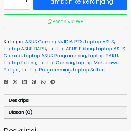
Tambah ke keranjang
ASUS
ROG
STRIX
Pesan Via WA
G16
G614JU-
I745J8G-
Kategori:
ASUS Gaming NVIDIA RTX
,
Laptop ASUS
,
O
Laptop ASUS BARU
,
Laptop ASUS Editing
,
Laptop ASUS
Core
Gaming
,
Laptop ASUS Programming
,
Laptop BARU
,
i7
Laptop Editing
,
Laptop Gaming
,
Laptop Mahasiswa
13650HX
Pelajar
,
Laptop Programming
,
Laptop Sultan
VGA
NVIDIA
RTX
4050
Deskripsi
RAM
16
Ulasan (0)
GB
SSD
Deskripsi
512