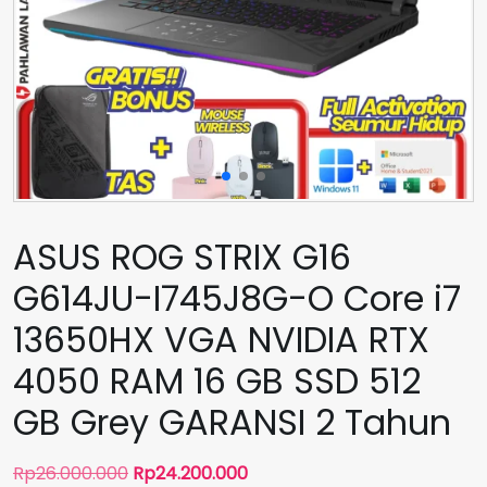
ASUS ROG STRIX G16
G614JU-I745J8G-O Core i7
13650HX VGA NVIDIA RTX
4050 RAM 16 GB SSD 512
GB Grey GARANSI 2 Tahun
Harga
Harga
Rp
26.000.000
Rp
24.200.000