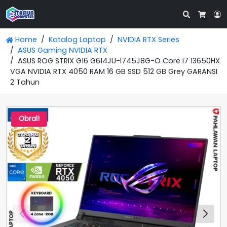
Search
L
Cart
Home
Katalog Laptop
NVIDIA RTX Series
ASUS Gaming NVIDIA RTX
ASUS ROG STRIX G16 G614JU-I745J8G-O Core i7 13650HX
VGA NVIDIA RTX 4050 RAM 16 GB SSD 512 GB Grey GARANSI
2 Tahun
Obral!