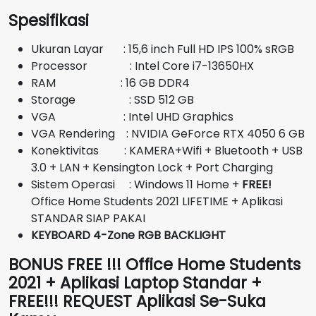
aslinya
saat
Spesifikasi
adalah:
ini
Rp26.000.000.
adalah:
Ukuran Layar : 15,6 inch Full HD IPS 100% sRGB
Rp24.200.000.
Processor : Intel Core i7-13650HX
RAM : 16 GB DDR4
Storage : SSD 512 GB
VGA : Intel UHD Graphics
VGA Rendering : NVIDIA GeForce RTX 4050 6 GB
Konektivitas : KAMERA+Wifi + Bluetooth + USB
3.0 + LAN + Kensington Lock + Port Charging
Sistem Operasi : Windows 11 Home +
FREE!
Office Home Students 2021 LIFETIME + Aplikasi
STANDAR SIAP PAKAI
KEYBOARD 4-Zone RGB BACKLIGHT
BONUS FREE !!! Office Home Students
2021 + Aplikasi Laptop Standar +
FREE!!! REQUEST Aplikasi Se-Suka