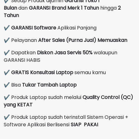
✔ Setiap Produk dijamin
Garansi Toko 1
Bulan
dan
GARANSI Brand Merk
1 Tahun
hingga
2
Tahun
✔
GARANSI Software
Aplikasi Panjang
✔ Pelayanan
After Sales (Purna Jual) Memuaskan
✔ Dapatkan
Diskon Jasa Servis 50%
walaupun
GARANSI HABIS
✔
GRATIS Konsultasi Laptop
semau kamu
✔ Bisa
Tukar Tambah Laptop
✔ Produk Laptop sudah melalui
Quality Control (QC)
yang KETAT
✔ Produk Laptop sudah terinstall Sistem Operasi +
Software Aplikasi Berlisensi
SIAP PAKAI