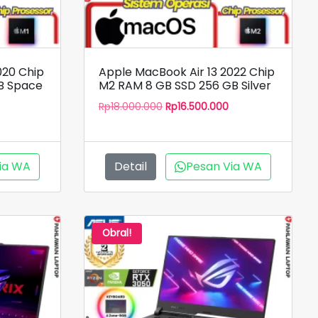
020 Chip
Apple MacBook Air 13 2022 Chip
B Space
M2 RAM 8 GB SSD 256 GB Silver
Harga
Harga
Rp
18.000.000
Rp
16.500.000
Harga
aslinya
saat
saat
adalah:
ini
ni
Rp18.000.000.
adalah:
adalah:
Rp16.500.000.
ia WA
Detail
Pesan Via WA
Rp12.699.000.
Obral!