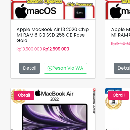
Apple MacBook Air 13 2020 Chip
Apple M
M1 RAM 8 GB SSD 256 GB Rose
M1 RAM 
Gold
Rp
13.500
Harga
Harga
Rp
13.500.000
Rp
12.699.000
aslinya
saat
adalah:
ini
Rp13.500.000.
adalah:
Detail
Pesan Via WA
Detai
Rp12.699.000.
Obral!
Obral!