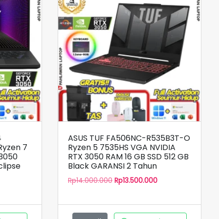
4
ASUS TUF FA506NC-R535B3T-O
yzen 7
Ryzen 5 7535HS VGA NVIDIA
 3050
RTX 3050 RAM 16 GB SSD 512 GB
clipse
Black GARANSI 2 Tahun
Harga
Harga
Rp
14.000.000
Rp
13.500.000
Harga
aslinya
saat
saat
adalah:
ini
ini
Rp14.000.000.
adalah:
.
adalah: