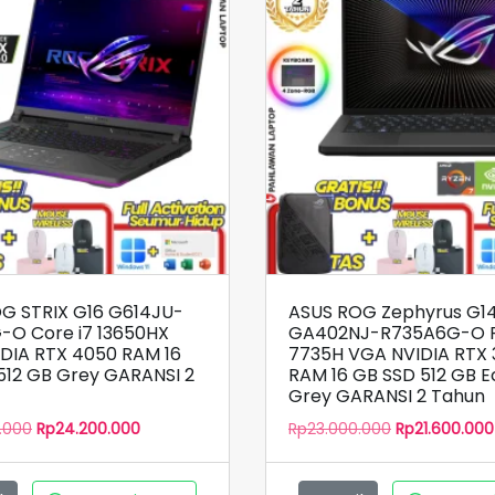
G STRIX G16 G614JU-
ASUS ROG Zephyrus G1
-O Core i7 13650HX
GA402NJ-R735A6G-O R
DIA RTX 4050 RAM 16
7735H VGA NVIDIA RTX
512 GB Grey GARANSI 2
RAM 16 GB SSD 512 GB E
Grey GARANSI 2 Tahun
Harga
Harga
Harga
.000
Rp
24.200.000
Rp
23.000.000
Rp
21.600.000
aslinya
saat
aslinya
adalah:
ini
adalah:
Rp26.000.000.
adalah:
Rp23.000.000