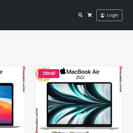
Search
Login
Cart
Obral!