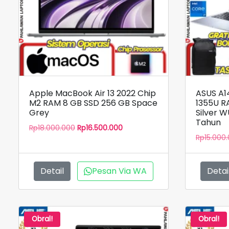
Apple MacBook Air 13 2022 Chip
ASUS A1
M2 RAM 8 GB SSD 256 GB Space
1355U R
Grey
Silver 
Tahun
Harga
Harga
Rp
18.000.000
Rp
16.500.000
aslinya
saat
Rp
15.000
adalah:
ini
Rp18.000.000.
adalah:
Rp16.500.000.
Detail
Pesan Via WA
Detai
Obral!
Obral!