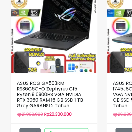
ASUS ROG GA503RM-
ASUS RO
R936G6G-O Zephyrus G15
I745J8G
Ryzen 9 6900HS VGA NVIDIA
VGA NVI
RTX 3060 RAM 16 GB SSD 1 TB
GB SSD 
Grey GARANSI 2 Tahun
Tahun
Harga
Harga
Rp
21.000.000
Rp
20.300.000
Rp
26.000
aslinya
saat
adalah:
ini
Rp21.000.000.
adalah: