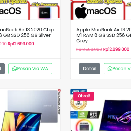
acBook Air 13 2020 Chip
Apple MacBook Air 13 2
8 GB SSD 256 GB Silver
M1 RAM 8 GB SSD 256 G
Grey
Harga
Harga
.000
Rp
12.699.000
Harga
aslinya
saat
Rp
13.500.000
Rp
12.699.000
aslinya
adalah:
ini
adalah:
i
Rp13.500.000.
adalah:
Rp13.500.000.
Rp12.699.000.
l
Pesan Via WA
Detail
Pesan V
Obral!