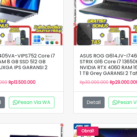
405VA-VIPS752 Core i7
ASUS ROG G614JV-I74
AM 8 GB SSD 512 GB
STRIX G16 Core i7 1365
WUXGA IPS GARANSI 2
NVIDIA RTX 4060 RAM 1
1 TB Grey GARANSI 2 Ta
Harga
Harga
Harga
.000
Rp
13.500.000
Rp
30.000.000
Rp
29.000.00
aslinya
saat
aslinya
adalah:
ini
adalah:
Rp15.000.000.
adalah:
Rp30.000.000
l
Pesan Via WA
Detail
Pesan V
Rp13.500.000.
Obral!