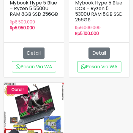
Mybook Hype 5 Blue
Mybook Hype 5 Blue
– Ryzen 5 5500U
DOS – Ryzen 5
RAM 8GB SSD 256GB
5300U RAM 8GB SSD
256GB
Harga
Rp
6.500.000
Harga
Harga
aslinya
Rp
6.000.000
Rp
5.950.000
Harga
aslinya
saat
adalah:
Rp
5.100.000
saat
adalah:
ini
Rp6.500.000.
ini
Rp6.000.000.
adalah:
adalah:
Rp5.950.000.
Detail
Detail
Rp5.100.000.
Pesan Via WA
Pesan Via WA
Obral!