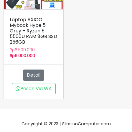
Laptop AXIOO
Mybook Hype 5
Grey – Ryzen 5
5500U RAM 8GB SSD
256GB
Harga
Rp
6.500.000
aslinya
Harga
Rp
6.000.000
adalah:
saat
Rp6.500.000.
ini
adalah:
Detail
Rp6.000.000.
Pesan Via WA
Copyright © 2023 | StasiunComputer.com