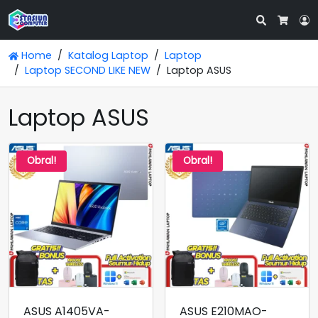
Search
L
Cart
Home
Katalog Laptop
Laptop
Laptop SECOND LIKE NEW
Laptop ASUS
Laptop ASUS
Obral!
Obral!
ASUS A1405VA-
ASUS E210MAO-