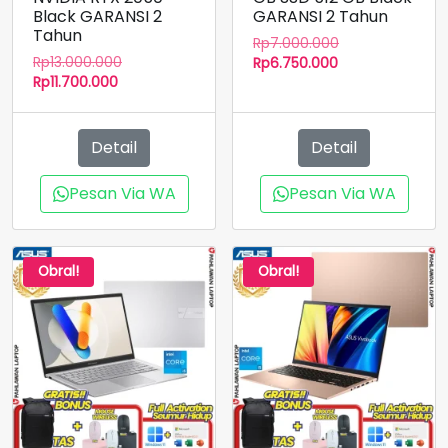
Black GARANSI 2
GARANSI 2 Tahun
Tahun
Harga
Rp
7.000.000
Harga
Rp
13.000.000
Harga
aslinya
Rp
6.750.000
Harga
aslinya
Rp
11.700.000
saat
adalah:
saat
adalah:
ini
Rp7.000.000.
ini
Rp13.000.000.
adalah:
adalah:
Rp6.750.000.
Detail
Detail
Rp11.700.000.
Pesan Via WA
Pesan Via WA
Obral!
Obral!