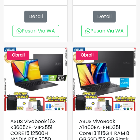
adalah:
saat
ini
Rp12.500.000.
Rp11.000.000.
ini
adalah:
adalah:
Rp11.900.000.
Detail
Detail
Rp9.990.000.
Pesan Via WA
Pesan Via WA
Obral!
Obral!
ASUS Vivobook 16X
ASUS VivoBook
K3605ZF-VIPS551
A1400EA-FHD351
CORE i5 12500H
Core i3 1115G4 RAM 8
NVIDIA RTX 2050
GB SSD 512 GB Black