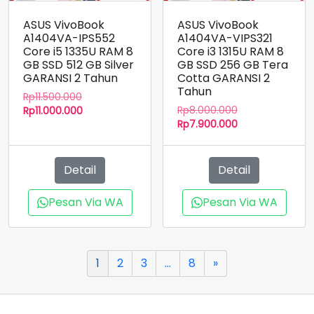
ASUS VivoBook
ASUS VivoBook
A1404VA-IPS552
A1404VA-VIPS321
Core i5 1335U RAM 8
Core i3 1315U RAM 8
GB SSD 512 GB Silver
GB SSD 256 GB Tera
GARANSI 2 Tahun
Cotta GARANSI 2
Tahun
Harga
Rp
11.500.000
Harga
aslinya
Harga
Rp
8.000.000
Rp
11.000.000
aslinya
Harga
adalah:
saat
Rp
7.900.000
adalah:
saat
Rp11.500.000.
ini
Rp8.000.000.
ini
adalah:
adalah:
Rp11.000.000.
Detail
Detail
Rp7.900.000.
Pesan Via WA
Pesan Via WA
1
2
3
…
8
»