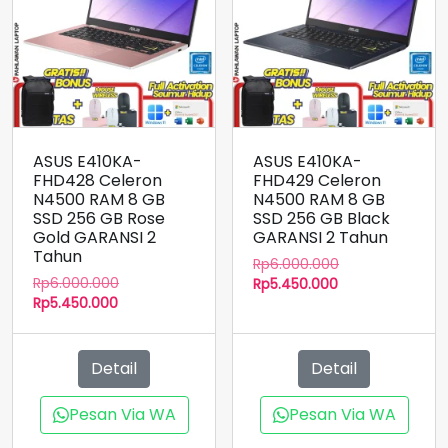
ASUS E410KA-
ASUS E410KA-
FHD428 Celeron
FHD429 Celeron
N4500 RAM 8 GB
N4500 RAM 8 GB
SSD 256 GB Rose
SSD 256 GB Black
Gold GARANSI 2
GARANSI 2 Tahun
Tahun
Harga
Rp
6.000.000
Harga
Rp
6.000.000
Harga
aslinya
Rp
5.450.000
Harga
aslinya
Rp
5.450.000
saat
adalah:
saat
adalah:
ini
Rp6.000.000.
ini
Rp6.000.000.
adalah:
adalah:
Rp5.450.000.
Detail
Detail
Rp5.450.000.
Pesan Via WA
Pesan Via WA