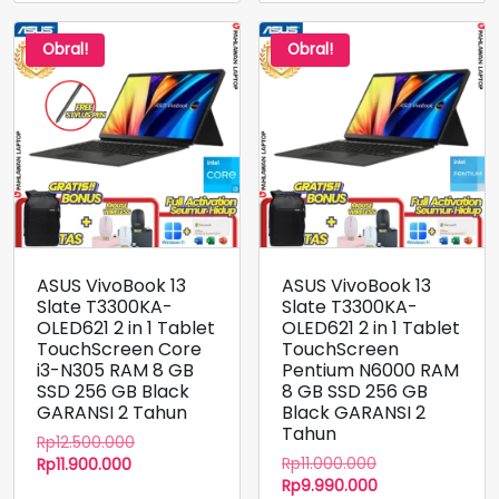
Obral!
Obral!
ASUS VivoBook 13
ASUS VivoBook 13
Slate T3300KA-
Slate T3300KA-
OLED621 2 in 1 Tablet
OLED621 2 in 1 Tablet
TouchScreen Core
TouchScreen
i3-N305 RAM 8 GB
Pentium N6000 RAM
SSD 256 GB Black
8 GB SSD 256 GB
GARANSI 2 Tahun
Black GARANSI 2
Tahun
Harga
Rp
12.500.000
Harga
Harga
aslinya
Rp
11.000.000
Rp
11.900.000
aslinya
Harga
saat
adalah:
Rp
9.990.000