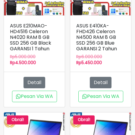
ASUS E210MAO-
ASUS E410KA-
HD4516 Celeron
FHD426 Celeron
N4020 RAM 8 GB
N4500 RAM 8 GB
SSD 256 GB Black
SSD 256 GB Blue
GARANSI 1 Tahun
GARANSI 2 Tahun
Harga
Harga
Rp
5.000.000
Rp
6.000.000
aslinya
Harga
Harga
aslinya
Rp
4.500.000
Rp
5.450.000
adalah:
saat
saat
adalah:
Rp5.000.000.
ini
ini
Rp6.000.000.
adalah:
adalah:
Detail
Detail
Rp4.500.000.
Rp5.450.000.
Pesan Via WA
Pesan Via WA
Obral!
Obral!