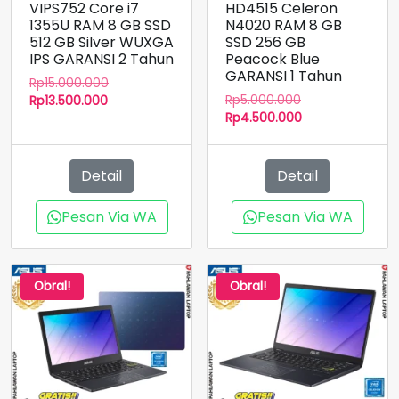
VIPS752 Core i7
HD4515 Celeron
1355U RAM 8 GB SSD
N4020 RAM 8 GB
512 GB Silver WUXGA
SSD 256 GB
IPS GARANSI 2 Tahun
Peacock Blue
GARANSI 1 Tahun
Harga
Rp
15.000.000
Harga
Harga
aslinya
Rp
5.000.000
Rp
13.500.000
aslinya
Harga
saat
adalah:
Rp
4.500.000
adalah:
saat
ini
Rp15.000.000.
Rp5.000.000.
ini
adalah:
adalah:
Rp13.500.000.
Detail
Detail
Rp4.500.000.
Pesan Via WA
Pesan Via WA
Obral!
Obral!