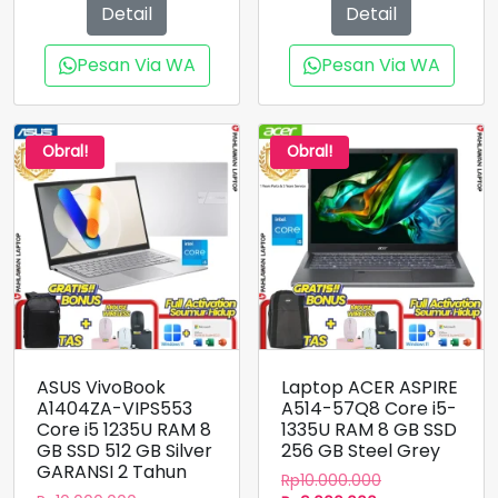
adalah:
adalah:
Detail
Detail
Rp9.700.000.
Rp10.600.000.
Pesan Via WA
Pesan Via WA
Obral!
Obral!
ASUS VivoBook
Laptop ACER ASPIRE
A1404ZA-VIPS553
A514-57Q8 Core i5-
Core i5 1235U RAM 8
1335U RAM 8 GB SSD
GB SSD 512 GB Silver
256 GB Steel Grey
GARANSI 2 Tahun
Harga
Rp
10.000.000