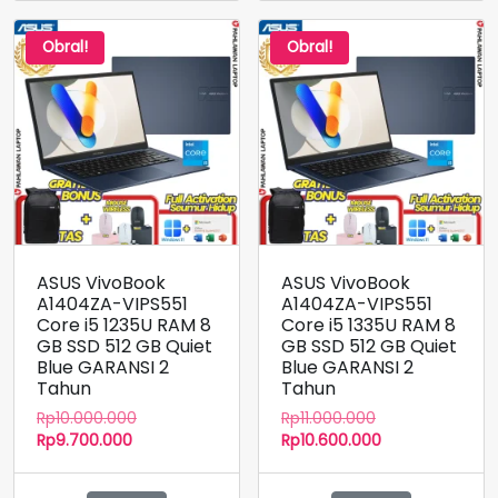
Obral!
Obral!
ASUS VivoBook
ASUS VivoBook
A1404ZA-VIPS551
A1404ZA-VIPS551
Core i5 1235U RAM 8
Core i5 1335U RAM 8
GB SSD 512 GB Quiet
GB SSD 512 GB Quiet
Blue GARANSI 2
Blue GARANSI 2
Tahun
Tahun
Harga
Harga
Rp
10.000.000
Rp
11.000.000
Harga
aslinya
aslinya
Harga
Rp
9.700.000
Rp
10.600.000
saat
adalah:
adalah:
saat
ini
Rp10.000.000.
Rp11.000.000.
ini