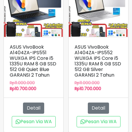
ASUS VivoBook
ASUS VivoBook
A1404ZA-IPS551
A1404ZA-IPS552
WUXGA IPS Core i5
WUXGA IPS Core i5
1335U RAM 8 GB SSD
1335U RAM 8 GB SSD
512 GB Quiet Blue
512 GB Silver
GARANSI 2 Tahun
GARANSI 2 Tahun
Harga
Harga
Rp
11.000.000
Rp
11.000.000
aslinya
Harga
aslinya
Harga
Rp
10.700.000
Rp
10.700.000
adalah:
saat
adalah:
saat
Rp11.000.000.
ini
Rp11.000.000.
ini
adalah:
adalah:
Detail
Detail
Rp10.700.000.
Rp10.700.000.
Pesan Via WA
Pesan Via WA