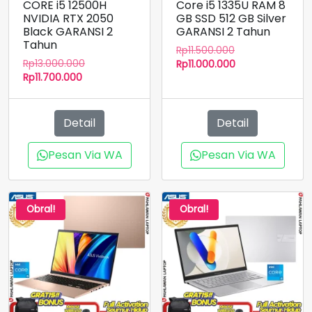
CORE i5 12500H
Core i5 1335U RAM 8
NVIDIA RTX 2050
GB SSD 512 GB Silver
Black GARANSI 2
GARANSI 2 Tahun
Tahun
Harga
Rp
11.500.000
Harga
Rp
13.000.000
aslinya
Harga
Rp
11.000.000
Harga
aslinya
Rp
11.700.000
adalah:
saat
saat
adalah:
Rp11.500.000.
ini
ini
Rp13.000.000.
adalah:
adalah:
Rp11.000.000.
Detail
Detail
Rp11.700.000.
Pesan Via WA
Pesan Via WA
Obral!
Obral!