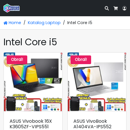
Search
L
Cart
Home
Katalog Laptop
Intel Core i5
Intel Core i5
Obral!
Obral!
ASUS Vivobook 16X
ASUS VivoBook
K3605ZF-VIPS551
A1404VA-IPS552