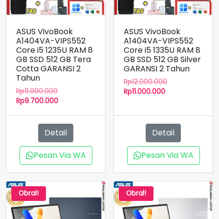
ASUS VivoBook
ASUS VivoBook
A1404VA-VIPS552
A1404VA-VIPS552
Core i5 1235U RAM 8
Core i5 1335U RAM 8
GB SSD 512 GB Tera
GB SSD 512 GB Silver
Cotta GARANSI 2
GARANSI 2 Tahun
Tahun
Harga
Rp
12.000.000
Harga
Rp
11.000.000
Harga
aslinya
Rp
11.000.000
aslinya
Harga
Rp
9.700.000
saat
adalah:
adalah:
saat
ini
Rp12.000.000.
Rp11.000.000.
ini
adalah:
adalah:
Rp11.000.000.
Detail
Detail
Rp9.700.000.
Pesan Via WA
Pesan Via WA
Obral!
Obral!